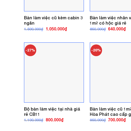
Bàn làm việc cũ kèm cabin 3
Bàn làm việc nhân v
ngăn
1m2 có hộc giá rẻ
Giá
Giá
Giá
Gi
1.050.000
₫
640.000
₫
1.500.000
₫
850.000
₫
gốc
hiện
gốc
hi
là:
tại
là:
tại
1.500.000₫.
là:
850.000₫.
là:
1.050.000₫.
64
-27%
-26%
Bộ bàn làm việc tại nhà giá
Bàn làm việc cũ 1m
rẻ CB11
Hòa Phát cao cấp g
Giá
Giá
Giá
Gi
800.000
₫
700.000
₫
1.100.000
₫
950.000
₫
gốc
hiện
gốc
hi
là:
tại
là:
tại