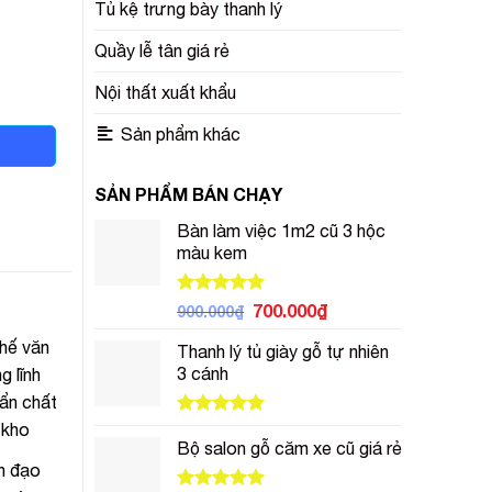
Tủ kệ trưng bày thanh lý
Quầy lễ tân giá rẻ
Nội thất xuất khẩu
Sản phẩm khác
SẢN PHẨM BÁN CHẠY
Bàn làm việc 1m2 cũ 3 hộc
màu kem
Được xếp
Giá
Giá
700.000
₫
900.000
₫
hạng
5.00
gốc
hiện
5 sao
ghế văn
Thanh lý tủ giày gỗ tự nhiên
là:
tại
3 cánh
g lĩnh
900.000₫.
là:
700.000₫.
uẩn chất
 kho
Được xếp
hạng
5.00
Bộ salon gỗ căm xe cũ giá rẻ
5 sao
nh đạo