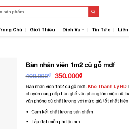
Trang Chủ
Giới Thiệu
Dịch Vụ
Tin Tức
Liên
Bàn nhân viên 1m2 cũ gỗ mdf
Giá
Giá
₫
350.000
₫
400.000
gốc
hiện
Kho Thanh Lý HD
Bàn nhân viên 1m2 cũ gỗ mdf.
là:
tại
chuyên cung cấp bàn ghế văn phòng làm việc cũ, b
400.000₫.
là:
văn phòng cũ chất lượng với mức giá tốt nhất hiện 
350.000₫.
Cam kết chất lượng sản phẩm
Lắp đặt miễn phí tận nơi