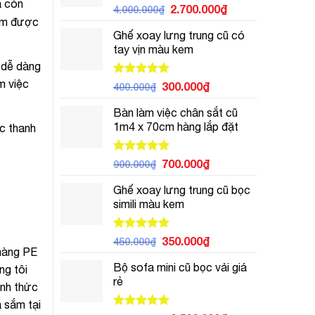
à còn
Được xếp
Giá
Giá
2.700.000
₫
4.000.000
₫
hạng
5.00
ìm được
gốc
hiện
5 sao
Ghế xoay lưng trung cũ có
là:
tại
tay vịn màu kem
4.000.000₫.
là:
 dễ dàng
2.700.000₫.
m việc
Được xếp
Giá
Giá
300.000
₫
400.000
₫
hạng
5.00
gốc
hiện
5 sao
Bàn làm việc chân sắt cũ
là:
tại
1m4 x 70cm hàng lắp đặt
c thanh
400.000₫.
là:
300.000₫.
Được xếp
Giá
Giá
700.000
₫
900.000
₫
hạng
5.00
gốc
hiện
5 sao
Ghế xoay lưng trung cũ bọc
là:
tại
simili màu kem
900.000₫.
là:
700.000₫.
Được xếp
Giá
Giá
350.000
₫
450.000
₫
hạng
5.00
 màng PE
gốc
hiện
5 sao
Bộ sofa mini cũ bọc vải giá
là:
tại
ng tôi
rẻ
450.000₫.
là:
ình thức
350.000₫.
 sắm tại