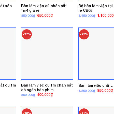
sắt xếp
Bàn làm việc cũ chân sắt
Bộ bàn làm việc tại
1m4 giá rẻ
rẻ CB05
iá
Giá
Giá
Giá
650.000
₫
1.100.000
850.000
₫
1.450.000
₫
iện
gốc
hiện
gốc
ại
là:
tại
là:
.
à:
850.000₫.
là:
1.450.000₫
50.000₫.
650.000₫.
-27%
-29%
sắt cũ 1m
Bàn làm việc cũ 1m chân sắt
Bàn làm việc chữ L 
có ngăn bàn phím
Giá
850.000
₫
1.200.000
₫
gốc
á
Giá
Giá
400.000
₫
550.000
₫
là:
t
ện
gốc
hiện
1.200.000₫
l
là:
tại
550.000₫.
là:
0.000₫.
400.000₫.
-28%
-21%