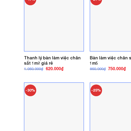
Thanh lý bàn làm việc chân
Bàn làm việc chân 
sắt 1m2 giá rẻ
1m5
Giá
Giá
Giá
Gi
620.000
₫
750.000
₫
1.050.000
₫
950.000
₫
gốc
hiện
gốc
hi
là:
tại
là:
tại
1.050.000₫.
là:
950.000₫.
là:
620.000₫.
75
-30%
-25%