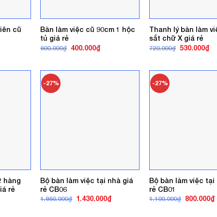
iên cũ
Bàn làm việc cũ 90cm 1 hộc
Thanh lý bàn làm v
tủ giá rẻ
sắt chữ X giá rẻ
á
Giá
Giá
Giá
Gi
400.000
₫
530.000
₫
600.000
₫
720.000
₫
ện
gốc
hiện
gốc
hi
là:
tại
là:
tại
600.000₫.
là:
720.000₫.
là:
0.000₫.
400.000₫.
53
-27%
-27%
2 hàng
Bộ bàn làm việc tại nhà giá
Bộ bàn làm việc tại
iá rẻ
rẻ CB06
rẻ CB01
á
Giá
Giá
Giá
1.430.000
₫
800.000
₫
1.950.000
₫
1.100.000
₫
ện
gốc
hiện
gốc
là:
tại
là:
t