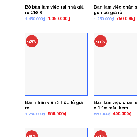
Bộ bàn làm việc tại nhà giá
Bàn làm việc chân 
rẻ CB08
gọn cũ giá rẻ
Giá
Giá
Giá
G
1.050.000
₫
750.000
₫
1.450.000
₫
1.250.000
₫
gốc
hiện
gốc
h
là:
tại
là:
t
1.450.000₫.
là:
1.250.000₫
l
1.050.000₫.
7
-24%
-27%
Bàn nhân viên 3 hộc tủ giá
Bàn làm việc chân 
rẻ
x 0.5m màu kem
Giá
Giá
Giá
Gi
950.000
₫
400.000
₫
1.250.000
₫
550.000
₫
gốc
hiện
gốc
hi
là:
tại
là:
tại
1.250.000₫.
là:
550.000₫.
là:
950.000₫.
40
-41%
-21%