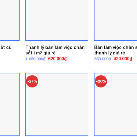
sắt cũ
Thanh lý bàn làm việc chân
Bàn làm việc chân 
sắt 1m2 giá rẻ
thanh lý giá rẻ
á
Giá
Giá
Giá
Gi
620.000
₫
420.000
₫
1.050.000
₫
650.000
₫
ện
gốc
hiện
gốc
hi
là:
tại
là:
tại
1.050.000₫.
là:
650.000₫.
là:
0.000₫.
620.000₫.
42
-27%
-26%