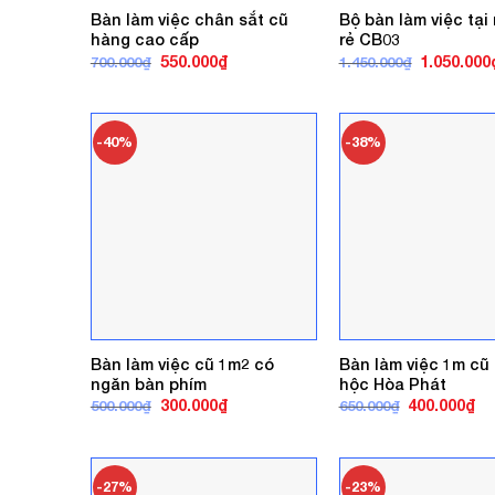
Bàn làm việc chân sắt cũ
Bộ bàn làm việc tại
hàng cao cấp
rẻ CB03
Giá
Giá
Giá
550.000
₫
1.050.000
700.000
₫
1.450.000
₫
gốc
hiện
gốc
là:
tại
là:
700.000₫.
là:
1.450.000₫
550.000₫.
-40%
-38%
Bàn làm việc cũ 1m2 có
Bàn làm việc 1m cũ
ngăn bàn phím
hộc Hòa Phát
Giá
Giá
Giá
Gi
300.000
₫
400.000
₫
500.000
₫
650.000
₫
gốc
hiện
gốc
hi
là:
tại
là:
tại
500.000₫.
là:
650.000₫.
là:
300.000₫.
40
-27%
-23%