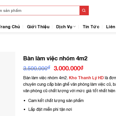
Trang Chủ
Giới Thiệu
Dịch Vụ
Tin Tức
Liên
Bàn làm việc nhóm 4m2
Giá
Giá
₫
3.000.000
₫
3.500.000
gốc
hiện
Kho Thanh Lý HD
Bàn làm việc nhóm 4m2.
là đơn
là:
tại
chuyên cung cấp bàn ghế văn phòng làm việc cũ, b
3.500.000₫.
là:
văn phòng cũ chất lượng với mức giá tốt nhất hiện 
3.000.000₫.
Cam kết chất lượng sản phẩm
Lắp đặt miễn phí tận nơi