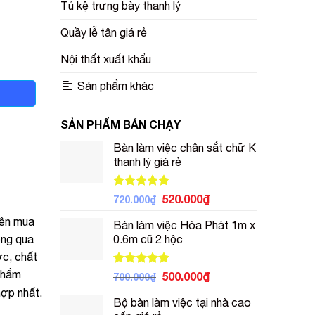
Tủ kệ trưng bày thanh lý
Quầy lễ tân giá rẻ
Nội thất xuất khẩu
Sản phẩm khác
SẢN PHẨM BÁN CHẠY
Bàn làm việc chân sắt chữ K
thanh lý giá rẻ
Được xếp
Giá
Giá
520.000
₫
720.000
₫
hạng
5.00
gốc
hiện
5 sao
yên mua
Bàn làm việc Hòa Phát 1m x
là:
tại
ông qua
0.6m cũ 2 hộc
720.000₫.
là:
ớc, chất
520.000₫.
 phẩm
Được xếp
Giá
Giá
500.000
₫
700.000
₫
hạng
5.00
gốc
hiện
ợp nhất.
5 sao
Bộ bàn làm việc tại nhà cao
là:
tại