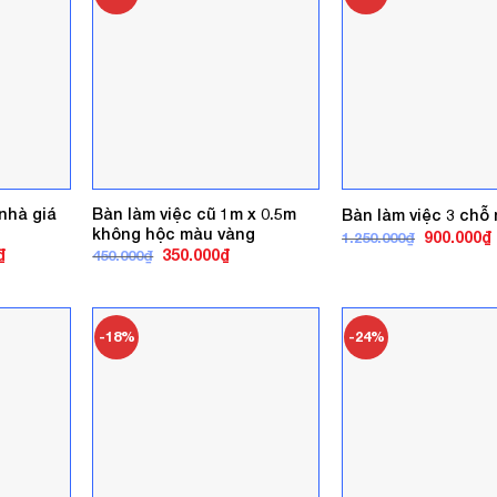
 nhà giá
Bàn làm việc cũ 1m x 0.5m
Bàn làm việc 3 chỗ 
không hộc màu vàng
Giá
900.000
₫
1.250.000
₫
gốc
Giá
Giá
Giá
₫
350.000
₫
450.000
₫
là:
t
hiện
gốc
hiện
1.250.000₫
l
tại
là:
tại
.
là:
450.000₫.
là:
1.700.000₫.
350.000₫.
-18%
-24%