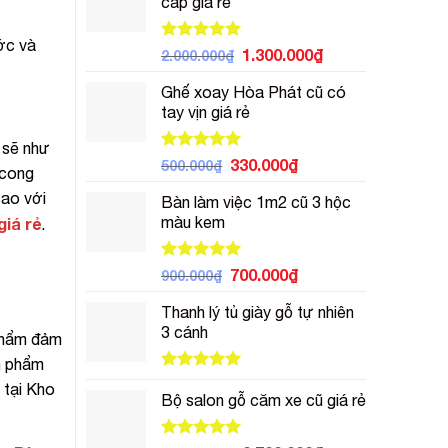
cấp giá rẻ
700.000₫.
là:
500.000₫.
ớc và
Được xếp
Giá
Giá
1.300.000
₫
2.000.000
₫
hạng
5.00
gốc
hiện
5 sao
Ghế xoay Hòa Phát cũ có
là:
tại
tay vịn giá rẻ
2.000.000₫.
là:
1.300.000₫.
 sẽ như
Được xếp
Giá
Giá
330.000
₫
500.000
₫
 cong
hạng
5.00
gốc
hiện
5 sao
cao với
Bàn làm việc 1m2 cũ 3 hộc
là:
tại
màu kem
iá rẻ
.
500.000₫.
là:
330.000₫.
Được xếp
Giá
Giá
700.000
₫
900.000
₫
hạng
5.00
gốc
hiện
5 sao
Thanh lý tủ giày gỗ tự nhiên
là:
tại
3 cánh
900.000₫.
là:
 phẩm đảm
700.000₫.
n phẩm
Được xếp
 tại Kho
hạng
5.00
Bộ salon gỗ căm xe cũ giá rẻ
5 sao