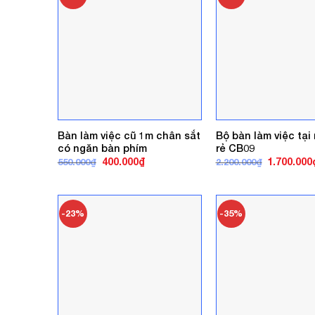
Bàn làm việc cũ 1m chân sắt
Bộ bàn làm việc tại
có ngăn bàn phím
rẻ CB09
Giá
Giá
Giá
400.000
₫
1.700.000
550.000
₫
2.200.000
₫
gốc
hiện
gốc
là:
tại
là:
550.000₫.
là:
2.200.000₫
400.000₫.
-23%
-35%