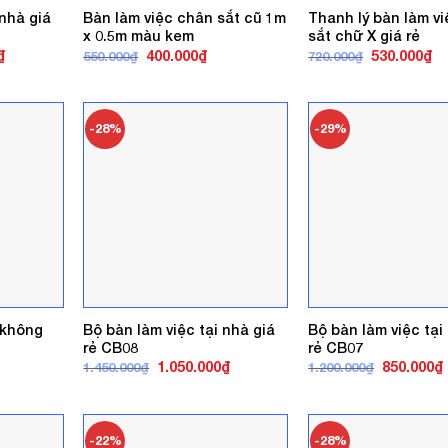
 nhà giá
Bàn làm việc chân sắt cũ 1m
Thanh lý bàn làm v
x 0.5m màu kem
sắt chữ X giá rẻ
Giá
Giá
Giá
Giá
Gi
₫
400.000
₫
530.000
₫
550.000
₫
720.000
₫
hiện
gốc
hiện
gốc
hi
tại
là:
tại
là:
tại
.
là:
550.000₫.
là:
720.000₫.
là:
1.050.000₫.
400.000₫.
53
-28%
-29%
 không
Bộ bàn làm việc tại nhà giá
Bộ bàn làm việc tại
rẻ CB08
rẻ CB07
á
Giá
Giá
Giá
1.050.000
₫
850.000
₫
1.450.000
₫
1.200.000
₫
ện
gốc
hiện
gốc
là:
tại
là:
t
1.450.000₫.
là:
1.200.000₫
l
0.000₫.
1.050.000₫.
-22%
-28%