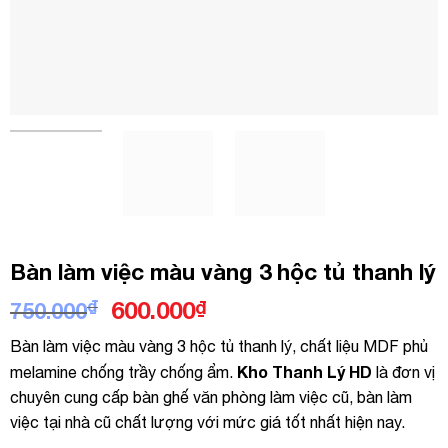
Bàn làm việc màu vàng 3 hộc tủ thanh lý
Giá
Giá
₫
600.000
₫
750.000
gốc
hiện
Bàn làm việc màu vàng 3 hộc tủ thanh lý, chất liệu MDF phủ
là:
tại
Kho Thanh Lý HD
melamine chống trầy chống ẩm.
là đơn vị
750.000₫.
là:
chuyên cung cấp bàn ghế văn phòng làm việc cũ, bàn làm
600.000₫.
việc tại nhà cũ chất lượng với mức giá tốt nhất hiện nay.