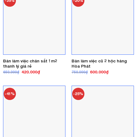
-35%
-20%
Bàn làm việc chân sắt 1m2
Bàn làm việc cũ 2 hộc hàng
thanh lý giá rẻ
Hòa Phát
Giá
Giá
Giá
Giá
420.000
₫
600.000
₫
650.000
₫
750.000
₫
gốc
hiện
gốc
hiện
là:
tại
là:
tại
650.000₫.
là:
750.000₫.
là:
420.000₫.
600.000₫.
-41%
-25%