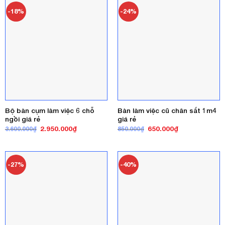
400.000₫.
570.000₫.
-18%
-24%
Bộ bàn cụm làm việc 6 chỗ
Bàn làm việc cũ chân sắt 1m4
ngồi giá rẻ
giá rẻ
Giá
Giá
Giá
Giá
2.950.000
₫
650.000
₫
3.600.000
₫
850.000
₫
gốc
hiện
gốc
hiện
là:
tại
là:
tại
3.600.000₫.
là:
850.000₫.
là:
2.950.000₫.
650.000₫.
-27%
-40%