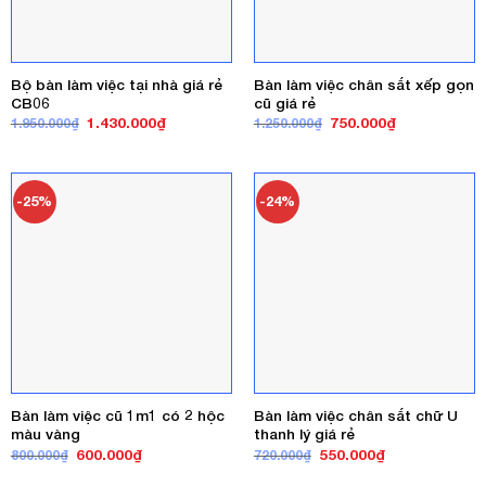
Bộ bàn làm việc tại nhà giá rẻ
Bàn làm việc chân sắt xếp gọn
CB06
cũ giá rẻ
Giá
Giá
Giá
Giá
1.430.000
₫
750.000
₫
1.950.000
₫
1.250.000
₫
gốc
hiện
gốc
hiện
là:
tại
là:
tại
1.950.000₫.
là:
1.250.000₫.
là:
1.430.000₫.
750.000₫.
-25%
-24%
Bàn làm việc cũ 1m1 có 2 hộc
Bàn làm việc chân sắt chữ U
màu vàng
thanh lý giá rẻ
Giá
Giá
Giá
Giá
600.000
₫
550.000
₫
800.000
₫
720.000
₫
gốc
hiện
gốc
hiện
là:
tại
là:
tại