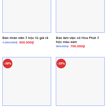
Bàn làm việc cũ Hòa Phát 2
Bàn nhân viên 3 hộc tủ giá rẻ
hộc màu xám
Giá
Giá
950.000
₫
1.250.000
₫
gốc
hiện
Giá
Giá
700.000
₫
950.000
₫
là:
tại
gốc
hiện
1.250.000₫.
là:
là:
tại
950.000₫.
950.000₫.
là:
700.000₫.
-38%
-29%