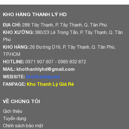
800.000₫.
là:
720.000₫.
là:
600.000₫.
550.000₫.
KHO HÀNG THANH LÝ HD
ĐỊA CHỈ:
288 Tây Thạnh, P. Tây Thạnh, Q. Tân Phú
KHO XƯỞNG:
380/23 Lê Trọng Tấn, P. Tây Thạnh, Q. Tân
Phú
KHO HÀNG:
26 Đường D16, P. Tây Thạnh, Q. Tân Phú,
TP.HCM
HOTLINE:
0971 907 607 - 0985 832 872
MAIL:
khothanhlyhd@gmail.com
WEBSITE:
khothanhly.net
FANPAGE:
Kho Thanh Lý Giá Rẻ
VỀ CHÚNG TÔI
Giới thiệu
Tuyển dụng
Chính sách bảo mật