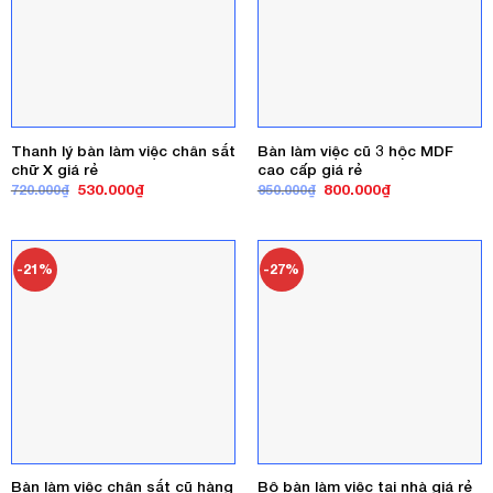
Thanh lý bàn làm việc chân sắt
Bàn làm việc cũ 3 hộc MDF
chữ X giá rẻ
cao cấp giá rẻ
Giá
Giá
Giá
Giá
530.000
₫
800.000
₫
720.000
₫
950.000
₫
gốc
hiện
gốc
hiện
là:
tại
là:
tại
720.000₫.
là:
950.000₫.
là:
530.000₫.
800.000₫.
-21%
-27%
Bàn làm việc chân sắt cũ hàng
Bộ bàn làm việc tại nhà giá rẻ