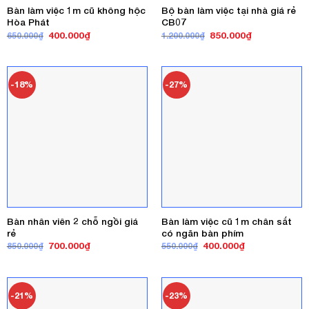
Bàn làm việc 1m cũ không hộc
Bộ bàn làm việc tại nhà giá rẻ
Hòa Phát
CB07
Giá
Giá
Giá
Giá
400.000
₫
850.000
₫
650.000
₫
1.200.000
₫
gốc
hiện
gốc
hiện
là:
tại
là:
tại
650.000₫.
là:
1.200.000₫.
là:
400.000₫.
850.000₫.
-18%
-27%
Bàn nhân viên 2 chỗ ngồi giá
Bàn làm việc cũ 1m chân sắt
rẻ
có ngăn bàn phím
Giá
Giá
Giá
Giá
700.000
₫
400.000
₫
850.000
₫
550.000
₫
gốc
hiện
gốc
hiện
là:
tại
là:
tại
850.000₫.
là:
550.000₫.
là:
700.000₫.
400.000₫.
-21%
-23%