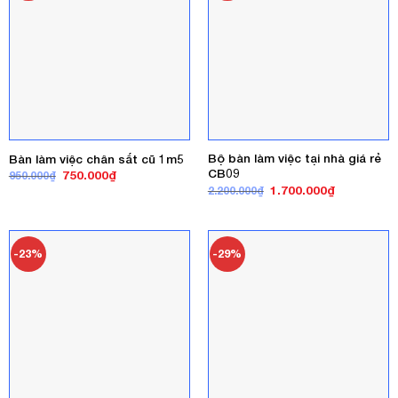
Bộ bàn làm việc tại nhà giá rẻ
Bàn làm việc chân sắt cũ 1m5
CB09
Giá
Giá
750.000
₫
950.000
₫
gốc
hiện
Giá
Giá
1.700.000
₫
2.200.000
₫
là:
tại
gốc
hiện
950.000₫.
là:
là:
tại
750.000₫.
2.200.000₫.
là:
1.700.000₫
-23%
-29%