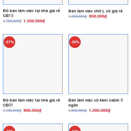
Bộ bàn làm việc tại nhà giá rẻ
Bàn làm việc chữ L cũ giá rẻ
CB10
Giá
Giá
850.000
₫
1.200.000
₫
gốc
hiện
Giá
Giá
1.350.000
₫
1.750.000
₫
là:
tại
gốc
hiện
1.200.000₫.
là:
là:
tại
850.000₫.
1.750.000₫.
là:
1.350.000₫.
-27%
-30%
Bộ bàn làm việc tại nhà giá rẻ
Bàn làm việc cũ kèm cabin 3
CB01
ngăn
Giá
Giá
Giá
Giá
800.000
₫
1.050.000
₫
1.100.000
₫
1.500.000
₫
gốc
hiện
gốc
hiện
là:
tại
là:
tại
1.100.000₫.
là:
1.500.000₫.
là:
800.000₫.
1.050.000₫