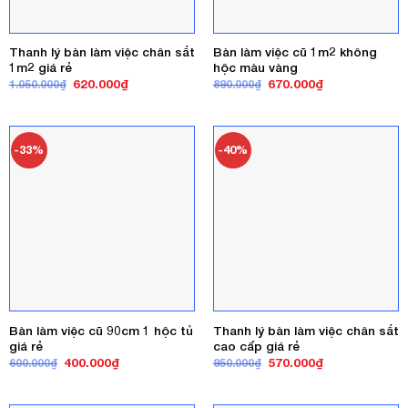
Thanh lý bàn làm việc chân sắt
Bàn làm việc cũ 1m2 không
1m2 giá rẻ
hộc màu vàng
Giá
Giá
Giá
Giá
620.000
₫
670.000
₫
1.050.000
₫
890.000
₫
gốc
hiện
gốc
hiện
là:
tại
là:
tại
1.050.000₫.
là:
890.000₫.
là:
620.000₫.
670.000₫.
-33%
-40%
Bàn làm việc cũ 90cm 1 hộc tủ
Thanh lý bàn làm việc chân sắt
giá rẻ
cao cấp giá rẻ
Giá
Giá
Giá
Giá
400.000
₫
570.000
₫
600.000
₫
950.000
₫
gốc
hiện
gốc
hiện
là:
tại
là:
tại
600.000₫.
là:
950.000₫.
là: