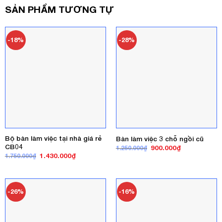
SẢN PHẨM TƯƠNG TỰ
-18%
-28%
Bộ bàn làm việc tại nhà giá rẻ
Bàn làm việc 3 chỗ ngồi cũ
CB04
Giá
Giá
900.000
₫
1.250.000
₫
gốc
hiện
Giá
Giá
1.430.000
₫
1.750.000
₫
là:
tại
gốc
hiện
1.250.000₫.
là:
là:
tại
900.000₫.
1.750.000₫.
là:
1.430.000₫.
-26%
-16%