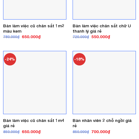
Bàn làm việc cũ chân sắt 1m2
Bàn làm việc chân sắt chữ U
màu kem
thanh lý giá rẻ
Giá
Giá
Giá
Giá
650.000
₫
550.000
₫
780.000
₫
720.000
₫
gốc
hiện
gốc
hiện
là:
tại
là:
tại
780.000₫.
là:
720.000₫.
là:
650.000₫.
550.000₫.
-24%
-18%
Bàn làm việc cũ chân sắt 1m4
Bàn nhân viên 2 chỗ ngồi giá
giá rẻ
rẻ
Giá
Giá
Giá
Giá
650.000
₫
700.000
₫
850.000
₫
850.000
₫
gốc
hiện
gốc
hiện