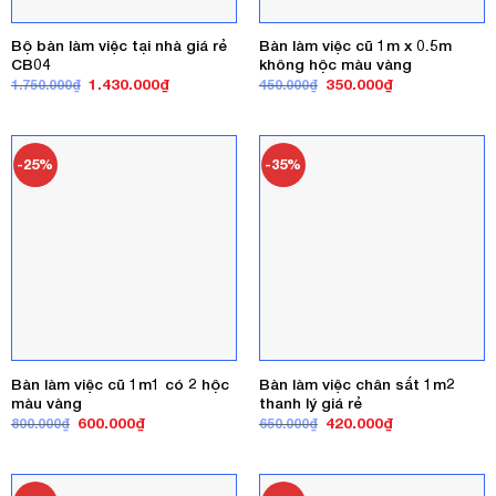
Bộ bàn làm việc tại nhà giá rẻ
Bàn làm việc cũ 1m x 0.5m
CB04
không hộc màu vàng
Giá
Giá
Giá
Giá
1.430.000
₫
350.000
₫
1.750.000
₫
450.000
₫
gốc
hiện
gốc
hiện
là:
tại
là:
tại
1.750.000₫.
là:
450.000₫.
là:
1.430.000₫.
350.000₫.
-25%
-35%
Bàn làm việc cũ 1m1 có 2 hộc
Bàn làm việc chân sắt 1m2
màu vàng
thanh lý giá rẻ
Giá
Giá
Giá
Giá
600.000
₫
420.000
₫
800.000
₫
650.000
₫
gốc
hiện
gốc
hiện
là:
tại
là:
tại
800.000₫.
là:
650.000₫.
là:
600.000₫.
420.000₫.