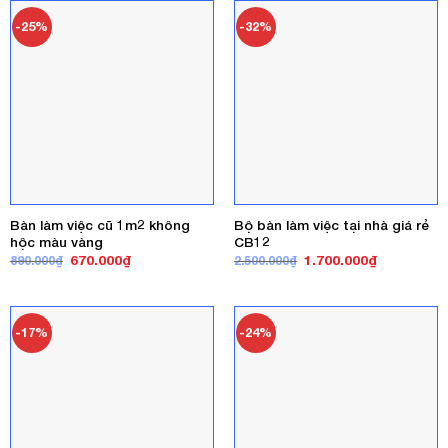
550.000₫.
-25%
-32%
Bàn làm việc cũ 1m2 không
Bộ bàn làm việc tại nhà giá rẻ
hộc màu vàng
CB12
Giá
Giá
Giá
Giá
670.000
₫
1.700.000
₫
890.000
₫
2.500.000
₫
gốc
hiện
gốc
hiện
là:
tại
là:
tại
890.000₫.
là:
2.500.000₫.
là:
670.000₫.
1.700.000₫
-17%
-24%