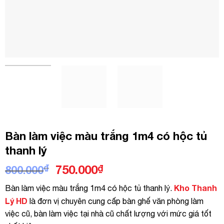
Bàn làm việc màu trắng 1m4 có hộc tủ
thanh lý
Giá
Giá
₫
750.000
₫
800.000
gốc
hiện
Kho Thanh
Bàn làm việc màu trắng 1m4 có hộc tủ thanh lý.
là:
tại
Lý HD
là đơn vị chuyên cung cấp bàn ghế văn phòng làm
800.000₫.
là:
việc cũ, bàn làm việc tại nhà cũ chất lượng với mức giá tốt
750.000₫.