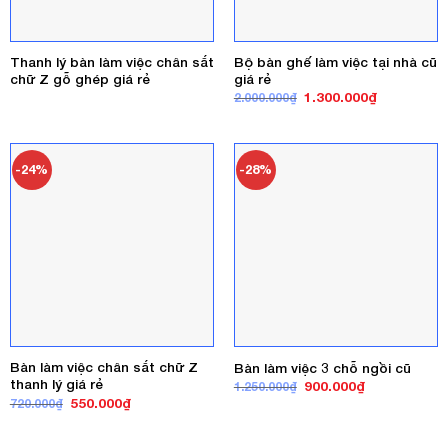
Thanh lý bàn làm việc chân sắt
Bộ bàn ghế làm việc tại nhà cũ
chữ Z gỗ ghép giá rẻ
giá rẻ
Giá
Giá
1.300.000
₫
2.000.000
₫
gốc
hiện
là:
tại
2.000.000₫.
là:
1.300.000₫
-24%
-28%
Bàn làm việc chân sắt chữ Z
Bàn làm việc 3 chỗ ngồi cũ
thanh lý giá rẻ
Giá
Giá
900.000
₫
1.250.000
₫
gốc
hiện
Giá
Giá
550.000
₫
720.000
₫
là:
tại
gốc
hiện
1.250.000₫.
là:
là:
tại
900.000₫.
720.000₫.
là: