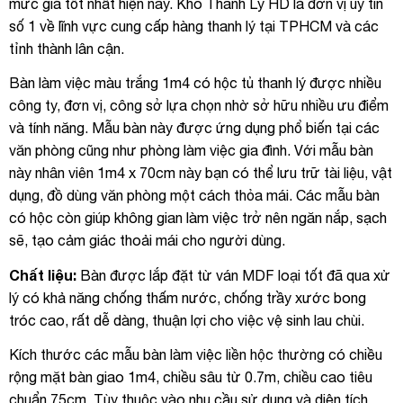
mức giá tốt nhất hiện nay. Kho Thanh Lý HD là đơn vị uy tín
số 1 về lĩnh vực cung cấp hàng thanh lý tại TPHCM và các
tỉnh thành lân cận.
Bàn làm việc màu trắng 1m4 có hộc tủ thanh lý được nhiều
công ty, đơn vị, công sở lựa chọn nhờ sở hữu nhiều ưu điểm
và tính năng. Mẫu bàn này được ứng dụng phổ biến tại các
văn phòng cũng như phòng làm việc gia đình. Với mẫu bàn
này nhân viên 1m4 x 70cm này bạn có thể lưu trữ tài liệu, vật
dụng, đồ dùng văn phòng một cách thỏa mái. Các mẫu bàn
có hộc còn giúp không gian làm việc trở nên ngăn nắp, sạch
sẽ, tạo cảm giác thoải mái cho người dùng.
Chất liệu:
Bàn được lắp đặt từ ván MDF loại tốt đã qua xử
lý có khả năng chống thấm nước, chống trầy xước bong
tróc cao, rất dễ dàng, thuận lợi cho việc vệ sinh lau chùi.
Kích thước các mẫu bàn làm việc liền hộc thường có chiều
rộng mặt bàn giao 1m4, chiều sâu từ 0.7m, chiều cao tiêu
chuẩn 75cm. Tùy thuộc vào nhu cầu sử dụng và diện tích