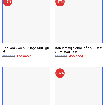
-18%
-27%
Bàn làm việc cũ 3 hộc MDF giá
Bàn làm việc chân sắt cũ 1m x
rẻ
0.5m màu kem
Giá
Giá
Giá
Giá
700.000
₫
400.000
₫
850.000
₫
550.000
₫
gốc
hiện
gốc
hiện
là:
tại
là:
tại
850.000₫.
là:
550.000₫.
là:
700.000₫.
400.000₫.
-35%