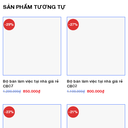
SẢN PHẨM TƯƠNG TỰ
-29%
-27%
Bộ bàn làm việc tại nhà giá rẻ
Bộ bàn làm việc tại nhà giá rẻ
CB07
CB02
Giá
Giá
Giá
Giá
850.000
₫
800.000
₫
1.200.000
₫
1.100.000
₫
gốc
hiện
gốc
hiện
là:
tại
là:
tại
1.200.000₫.
là:
1.100.000₫.
là:
850.000₫.
800.000₫.
-23%
-21%