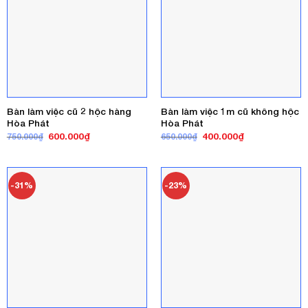
Bàn làm việc cũ 2 hộc hàng
Bàn làm việc 1m cũ không hộc
Hòa Phát
Hòa Phát
Giá
Giá
Giá
Giá
600.000
₫
400.000
₫
750.000
₫
650.000
₫
gốc
hiện
gốc
hiện
là:
tại
là:
tại
750.000₫.
là:
650.000₫.
là:
600.000₫.
400.000₫.
-31%
-23%