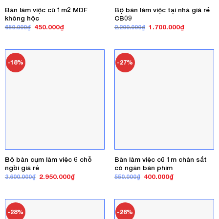
Bàn làm việc cũ 1m2 MDF
Bộ bàn làm việc tại nhà giá rẻ
không hộc
CB09
Giá
Giá
Giá
Giá
450.000
₫
1.700.000
₫
650.000
₫
2.200.000
₫
gốc
hiện
gốc
hiện
là:
tại
là:
tại
650.000₫.
là:
2.200.000₫.
là:
450.000₫.
1.700.000₫
-18%
-27%
Bộ bàn cụm làm việc 6 chỗ
Bàn làm việc cũ 1m chân sắt
ngồi giá rẻ
có ngăn bàn phím
Giá
Giá
Giá
Giá
2.950.000
₫
400.000
₫
3.600.000
₫
550.000
₫
gốc
hiện
gốc
hiện
là:
tại
là:
tại
3.600.000₫.
là:
550.000₫.
là:
2.950.000₫.
400.000₫.
-28%
-26%