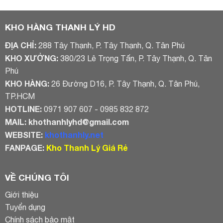
là:
tại
là:
tại
850.000₫.
là:
850.000₫.
là:
650.000₫.
700.000₫.
KHO HÀNG THANH LÝ HD
ĐỊA CHỈ:
288 Tây Thạnh, P. Tây Thạnh, Q. Tân Phú
KHO XƯỞNG:
380/23 Lê Trọng Tấn, P. Tây Thạnh, Q. Tân
Phú
KHO HÀNG:
26 Đường D16, P. Tây Thạnh, Q. Tân Phú,
TP.HCM
HOTLINE:
0971 907 607 - 0985 832 872
MAIL:
khothanhlyhd@gmail.com
WEBSITE:
khothanhly.net
FANPAGE:
Kho Thanh Lý Giá Rẻ
VỀ CHÚNG TÔI
Giới thiệu
Tuyển dụng
Chính sách bảo mật