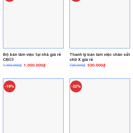
Bộ bàn làm việc tại nhà giá rẻ
Thanh lý bàn làm việc chân sắt
CB03
chữ X giá rẻ
Giá
Giá
Giá
Giá
1.050.000
₫
530.000
₫
1.450.000
₫
720.000
₫
gốc
hiện
gốc
hiện
là:
tại
là:
tại
1.450.000₫.
là:
720.000₫.
là:
1.050.000₫.
530.000₫.
-18%
-22%