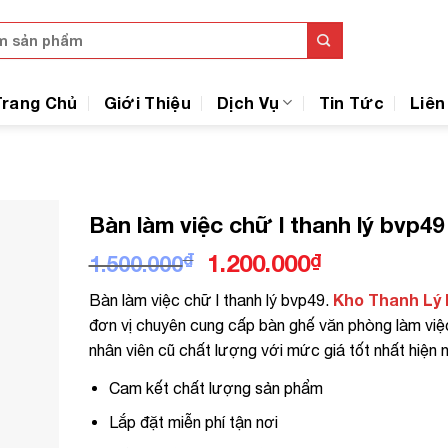
Trang Chủ
Giới Thiệu
Dịch Vụ
Tin Tức
Liên
Bàn làm việc chữ l thanh lý bvp49
Giá
Giá
₫
1.200.000
₫
1.500.000
gốc
hiện
Kho Thanh Lý
Bàn làm việc chữ l thanh lý bvp49.
là:
tại
đơn vị chuyên cung cấp bàn ghế văn phòng làm việ
1.500.000₫.
là:
nhân viên cũ chất lượng với mức giá tốt nhất hiện n
1.200.000₫.
Cam kết chất lượng sản phẩm
Lắp đặt miễn phí tận nơi