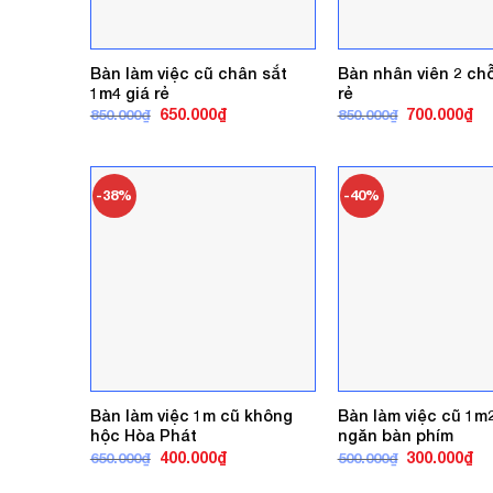
Bàn làm việc cũ chân sắt
Bàn nhân viên 2 chỗ
1m4 giá rẻ
rẻ
Giá
Giá
Giá
Gi
650.000
₫
700.000
₫
850.000
₫
850.000
₫
gốc
hiện
gốc
hi
là:
tại
là:
tại
850.000₫.
là:
850.000₫.
là:
650.000₫.
70
-38%
-40%
Bàn làm việc 1m cũ không
Bàn làm việc cũ 1m
hộc Hòa Phát
ngăn bàn phím
Giá
Giá
Giá
Gi
400.000
₫
300.000
₫
650.000
₫
500.000
₫
gốc
hiện
gốc
hi
là:
tại
là:
tại