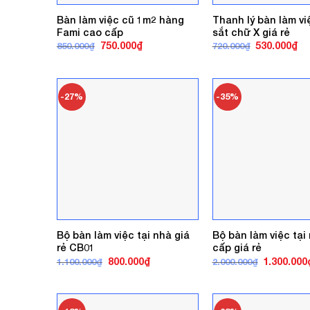
Bàn làm việc cũ 1m2 hàng
Thanh lý bàn làm v
Fami cao cấp
sắt chữ X giá rẻ
Giá
Giá
Giá
Gi
750.000
₫
530.000
₫
850.000
₫
720.000
₫
gốc
hiện
gốc
hi
là:
tại
là:
tại
850.000₫.
là:
720.000₫.
là:
750.000₫.
53
-27%
-35%
Bộ bàn làm việc tại nhà giá
Bộ bàn làm việc tại
rẻ CB01
cấp giá rẻ
Giá
Giá
Giá
800.000
₫
1.300.000
1.100.000
₫
2.000.000
₫
gốc
hiện
gốc
là:
tại
là:
1.100.000₫.
là:
2.000.000₫
800.000₫.