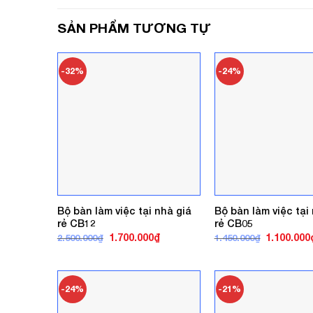
SẢN PHẨM TƯƠNG TỰ
-32%
-24%
Bộ bàn làm việc tại nhà giá
Bộ bàn làm việc tại
rẻ CB12
rẻ CB05
Giá
Giá
Giá
1.700.000
₫
1.100.000
2.500.000
₫
1.450.000
₫
gốc
hiện
gốc
là:
tại
là:
2.500.000₫.
là:
1.450.000₫
1.700.000₫.
-24%
-21%