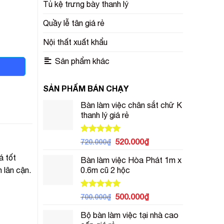
Tủ kệ trưng bày thanh lý
Quầy lễ tân giá rẻ
Nội thất xuất khẩu
Sản phẩm khác
SẢN PHẨM BÁN CHẠY
Bàn làm việc chân sắt chữ K
thanh lý giá rẻ
Được xếp
Giá
Giá
520.000
₫
720.000
₫
hạng
5.00
gốc
hiện
5 sao
á tốt
Bàn làm việc Hòa Phát 1m x
là:
tại
 lân cận.
0.6m cũ 2 hộc
720.000₫.
là:
520.000₫.
Được xếp
Giá
Giá
500.000
₫
700.000
₫
hạng
5.00
gốc
hiện
5 sao
Bộ bàn làm việc tại nhà cao
là:
tại