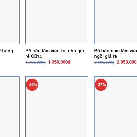
2 hàng
Bộ bàn làm việc tại nhà giá
Bộ bàn cụm làm việ
rẻ CB10
ngồi giá rẻ
á
Giá
Giá
Giá
1.350.000
₫
2.950.000
1.750.000
₫
3.600.000
₫
ện
gốc
hiện
gốc
là:
tại
là:
1.750.000₫.
là:
3.600.000₫
0.000₫.
1.350.000₫.
-25%
-27%