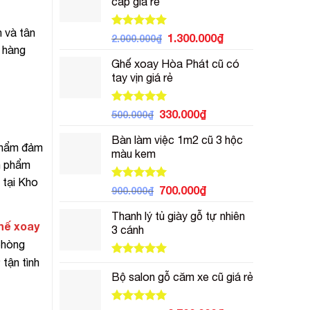
cấp giá rẻ
700.000₫.
là:
500.000₫.
 và tân
Được xếp
Giá
Giá
1.300.000
₫
2.000.000
₫
hạng
5.00
 hàng
gốc
hiện
5 sao
Ghế xoay Hòa Phát cũ có
là:
tại
tay vịn giá rẻ
2.000.000₫.
là:
1.300.000₫.
Được xếp
Giá
Giá
330.000
₫
500.000
₫
hạng
5.00
gốc
hiện
5 sao
Bàn làm việc 1m2 cũ 3 hộc
là:
tại
 phẩm đảm
màu kem
500.000₫.
là:
n phẩm
330.000₫.
 tại Kho
Được xếp
Giá
Giá
700.000
₫
900.000
₫
hạng
5.00
gốc
hiện
5 sao
Thanh lý tủ giày gỗ tự nhiên
là:
tại
hế xoay
3 cánh
900.000₫.
là:
phòng
700.000₫.
tận tình
Được xếp
hạng
5.00
Bộ salon gỗ căm xe cũ giá rẻ
5 sao