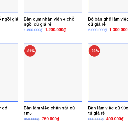
 ngồi giá
Bàn cụm nhân viên 4 chỗ
Bộ bàn ghế làm việc
ngồi cũ giá rẻ
cũ giá rẻ
á
Giá
Giá
Giá
1.200.000
₫
1.300.000
1.800.000
₫
2.000.000
₫
ện
gốc
hiện
gốc
là:
tại
là:
1.800.000₫.
là:
2.000.000₫
0.000₫.
1.200.000₫.
-21%
-33%
2 có
Bàn làm việc chân sắt cũ
Bàn làm việc cũ 90
1m5
tủ giá rẻ
á
Giá
Giá
Giá
Gi
750.000
₫
400.000
₫
950.000
₫
600.000
₫
ện
gốc
hiện
gốc
hi
là:
tại
là:
tại