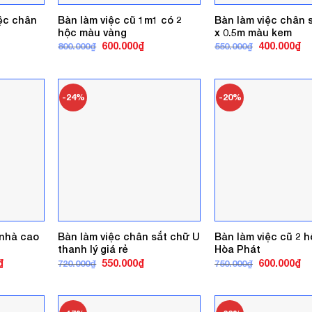
iệc chân
Bàn làm việc cũ 1m1 có 2
Bàn làm việc chân 
hộc màu vàng
x 0.5m màu kem
á
Giá
Giá
Giá
Gi
600.000
₫
400.000
₫
800.000
₫
550.000
₫
ện
gốc
hiện
gốc
hi
là:
tại
là:
tại
800.000₫.
là:
550.000₫.
là:
0.000₫.
600.000₫.
40
-24%
-20%
 nhà cao
Bàn làm việc chân sắt chữ U
Bàn làm việc cũ 2 
thanh lý giá rẻ
Hòa Phát
Giá
Giá
Giá
Giá
Gi
₫
550.000
₫
600.000
₫
720.000
₫
750.000
₫
hiện
gốc
hiện
gốc
hi
tại
là:
tại
là:
tại
.
là:
720.000₫.
là:
750.000₫.
là:
1.300.000₫.
550.000₫.
60