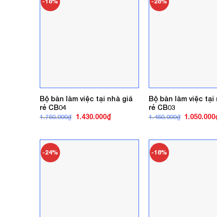
-18%
-28%
Bộ bàn làm việc tại nhà giá
Bộ bàn làm việc tại
rẻ CB04
rẻ CB03
Giá
Giá
Giá
1.430.000
₫
1.050.000
1.750.000
₫
1.450.000
₫
gốc
hiện
gốc
là:
tại
là:
1.750.000₫.
là:
1.450.000₫
1.430.000₫.
-24%
-18%