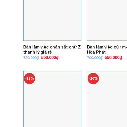
Bàn làm việc chân sắt chữ Z
Bàn làm việc cũ 1m
thanh lý giá rẻ
Hòa Phát
Giá
Giá
Giá
Gi
550.000
₫
550.000
₫
720.000
₫
700.000
₫
gốc
hiện
gốc
hi
là:
tại
là:
tại
720.000₫.
là:
700.000₫.
là:
550.000₫.
55
-12%
-26%