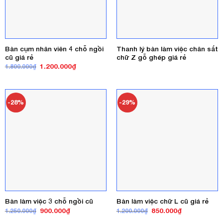
Bàn cụm nhân viên 4 chỗ ngồi
Thanh lý bàn làm việc chân sắt
cũ giá rẻ
chữ Z gỗ ghép giá rẻ
Giá
Giá
1.200.000
₫
1.800.000
₫
gốc
hiện
là:
tại
1.800.000₫.
là:
1.200.000₫.
-28%
-29%
Bàn làm việc 3 chỗ ngồi cũ
Bàn làm việc chữ L cũ giá rẻ
Giá
Giá
Giá
Giá
900.000
₫
850.000
₫
1.250.000
₫
1.200.000
₫
gốc
hiện
gốc
hiện
là:
tại
là:
tại