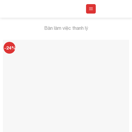
Skip
to
content
Bàn làm việc thanh lý
-24%