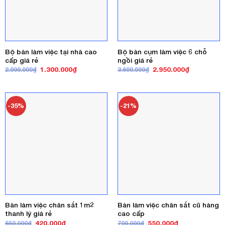
Bộ bàn làm việc tại nhà cao
Bộ bàn cụm làm việc 6 chỗ
cấp giá rẻ
ngồi giá rẻ
Giá
Giá
Giá
Giá
1.300.000
₫
2.950.000
₫
2.000.000
₫
3.600.000
₫
gốc
hiện
gốc
hiện
là:
tại
là:
tại
2.000.000₫.
là:
3.600.000₫.
là:
1.300.000₫.
2.950.000₫
-35%
-21%
Bàn làm việc chân sắt 1m2
Bàn làm việc chân sắt cũ hàng
thanh lý giá rẻ
cao cấp
Giá
Giá
Giá
Giá
420.000
₫
550.000
₫
650.000
₫
700.000
₫