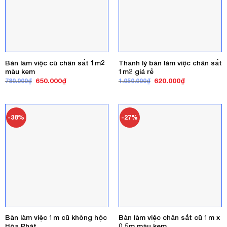
Bàn làm việc cũ chân sắt 1m2
Thanh lý bàn làm việc chân sắt
màu kem
1m2 giá rẻ
Giá
Giá
Giá
Giá
650.000
₫
620.000
₫
780.000
₫
1.050.000
₫
gốc
hiện
gốc
hiện
là:
tại
là:
tại
780.000₫.
là:
1.050.000₫.
là:
650.000₫.
620.000₫.
-38%
-27%
Bàn làm việc 1m cũ không hộc
Bàn làm việc chân sắt cũ 1m x
Hòa Phát
0.5m màu kem