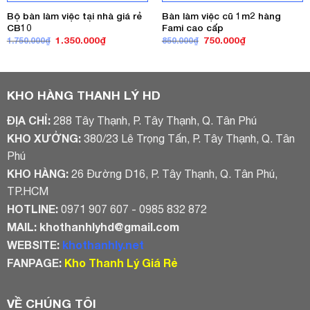
Bộ bàn làm việc tại nhà giá rẻ
Bàn làm việc cũ 1m2 hàng
CB10
Fami cao cấp
Giá
Giá
Giá
Giá
1.350.000
₫
750.000
₫
1.750.000
₫
850.000
₫
gốc
hiện
gốc
hiện
là:
tại
là:
tại
1.750.000₫.
là:
850.000₫.
là:
1.350.000₫.
750.000₫.
KHO HÀNG THANH LÝ HD
ĐỊA CHỈ:
288 Tây Thạnh, P. Tây Thạnh, Q. Tân Phú
KHO XƯỞNG:
380/23 Lê Trọng Tấn, P. Tây Thạnh, Q. Tân
Phú
KHO HÀNG:
26 Đường D16, P. Tây Thạnh, Q. Tân Phú,
TP.HCM
HOTLINE:
0971 907 607 - 0985 832 872
MAIL:
khothanhlyhd@gmail.com
WEBSITE:
khothanhly.net
FANPAGE:
Kho Thanh Lý Giá Rẻ
VỀ CHÚNG TÔI