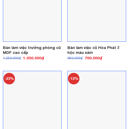
Bàn làm việc trưởng phòng cũ
Bàn làm việc cũ Hòa Phát 2
MDF cao cấp
hộc màu xám
Giá
Giá
Giá
Giá
1.050.000
₫
700.000
₫
1.250.000
₫
950.000
₫
gốc
hiện
gốc
hiện
là:
tại
là:
tại
1.250.000₫.
là:
950.000₫.
là:
1.050.000₫.
700.000₫.
-23%
-12%