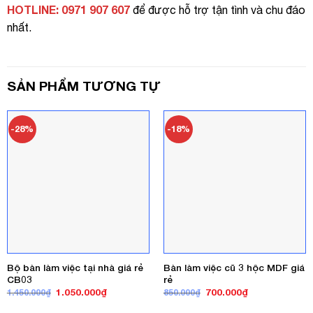
HOTLINE: 0971 907 607
để được hỗ trợ tận tình và chu đáo
nhất.
SẢN PHẨM TƯƠNG TỰ
-28%
-18%
Bộ bàn làm việc tại nhà giá rẻ
Bàn làm việc cũ 3 hộc MDF giá
CB03
rẻ
Giá
Giá
Giá
Giá
1.050.000
₫
700.000
₫
1.450.000
₫
850.000
₫
gốc
hiện
gốc
hiện
là:
tại
là:
tại