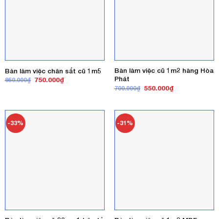
Bàn làm việc cũ 1m2 hàng Hòa
Bàn làm việc chân sắt cũ 1m5
Phát
Giá
Giá
750.000
₫
950.000
₫
gốc
hiện
Giá
Giá
550.000
₫
700.000
₫
là:
tại
gốc
hiện
950.000₫.
là:
là:
tại
750.000₫.
700.000₫.
là:
550.000₫.
-33%
-31%