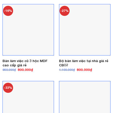
1.450.000₫.
là:
850.000₫.
là:
1.050.000₫.
700.000₫.
-16%
-27%
Bàn làm việc cũ 3 hộc MDF
Bộ bàn làm việc tại nhà giá rẻ
cao cấp giá rẻ
CB02
Giá
Giá
Giá
Giá
800.000
₫
800.000
₫
950.000
₫
1.100.000
₫
gốc
hiện
gốc
hiện
là:
tại
là:
tại
950.000₫.
là:
1.100.000₫.
là:
800.000₫.
800.000₫.
-33%