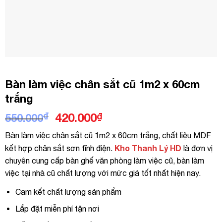
Bàn làm việc chân sắt cũ 1m2 x 60cm
trắng
Giá
Giá
₫
420.000
₫
550.000
gốc
hiện
Bàn làm việc chân sắt cũ 1m2 x 60cm trắng, chất liệu MDF
là:
tại
Kho Thanh Lý HD
kết hợp chân sắt sơn tĩnh điện.
là đơn vị
550.000₫.
là:
chuyên cung cấp bàn ghế văn phòng làm việc cũ, bàn làm
420.000₫.
việc tại nhà cũ chất lượng với mức giá tốt nhất hiện nay.
Cam kết chất lượng sản phẩm
Lắp đặt miễn phí tận nơi