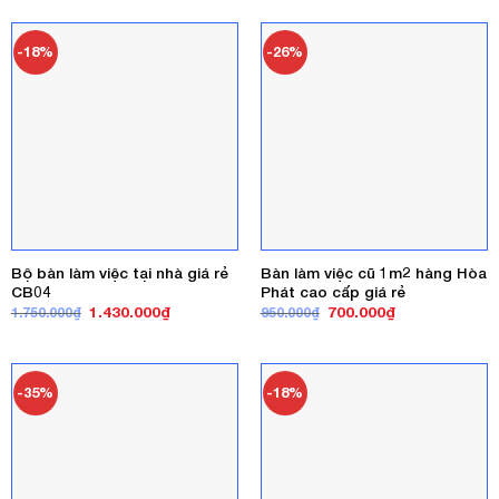
1.250.000₫.
là:
1.200.000₫.
là:
900.000₫.
850.000₫.
-18%
-26%
Bộ bàn làm việc tại nhà giá rẻ
Bàn làm việc cũ 1m2 hàng Hòa
CB04
Phát cao cấp giá rẻ
Giá
Giá
Giá
Giá
1.430.000
₫
700.000
₫
1.750.000
₫
950.000
₫
gốc
hiện
gốc
hiện
là:
tại
là:
tại
1.750.000₫.
là:
950.000₫.
là:
1.430.000₫.
700.000₫.
-35%
-18%