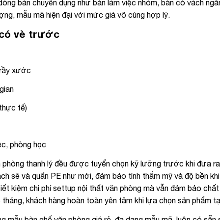
 dòng bàn chuyên dụng như bàn làm việc nhóm, bàn có vách ngă
ng, mẫu mã hiện đại với mức giá vô cùng hợp lý.
 có vè trước
trầy xước
gian
thực tế)
ệc, phòng học
n phòng thanh lý đều được tuyển chọn kỹ lưỡng trước khi đưa ra
ạch sẽ và quấn PE như mới, đảm bảo tính thẩm mỹ và độ bền khi
iết kiệm chi phí settup nội thất văn phòng mà vẫn đảm bảo chấ
6 tháng, khách hàng hoàn toàn yên tâm khi lựa chọn sản phẩm tạ
g mẫu bàn ghế văn phòng giá rẻ, đa dạng mẫu mã, luôn có sẵn 