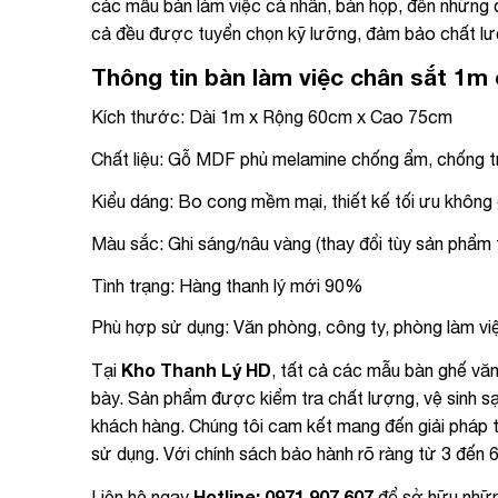
các mẫu bàn làm việc cá nhân, bàn họp, đến những
cả đều được tuyển chọn kỹ lưỡng, đảm bảo chất lượ
Thông tin bàn làm việc chân sắt 1m
Kích thước: Dài 1m x Rộng 60cm x Cao 75cm
Chất liệu: Gỗ MDF phủ melamine chống ẩm, chống 
Kiểu dáng: Bo cong mềm mại, thiết kế tối ưu không 
Màu sắc: Ghi sáng/nâu vàng (thay đổi tùy sản phẩm 
Tình trạng: Hàng thanh lý mới 90%
Phù hợp sử dụng: Văn phòng, công ty, phòng làm vi
Kho Thanh Lý HD
Tại
, tất cả các mẫu bàn ghế vă
bày. Sản phẩm được kiểm tra chất lượng, vệ sinh s
khách hàng. Chúng tôi cam kết mang đến giải pháp t
sử dụng. Với chính sách bảo hành rõ ràng từ 3 đến 
Hotline: 0971 907 607
Liên hệ ngay
để sở hữu nhữn