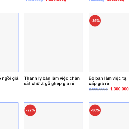
ện
gốc
hiện
gốc
hi
là:
tại
là:
tại
1.450.000₫.
là:
780.000₫.
là:
0.000₫.
1.050.000₫.
65
-35%
 ngồi giá
Thanh lý bàn làm việc chân
Bộ bàn làm việc tại
sắt chữ Z gỗ ghép giá rẻ
cấp giá rẻ
á
Giá
1.300.000
2.000.000
₫
ện
gốc
là:
2.000.000₫
0.000₫.
-22%
-30%