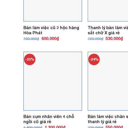
Bàn làm việc cũ 2 hộc hàng
Thanh lý bàn làm v
Hòa Phát
sắt chữ X giá rẻ
Giá
Giá
Giá
Gi
600.000
₫
530.000
₫
750.000
₫
720.000
₫
gốc
hiện
gốc
hi
là:
tại
là:
tại
750.000₫.
là:
720.000₫.
là:
600.000₫.
53
-33%
-24%
Bàn cụm nhân viên 4 chỗ
Bàn làm việc chân 
ngồi cũ giá rẻ
thanh lý giá rẻ
Giá
Giá
Giá
Gi
1.200.000
₫
550.000
₫
1.800.000
₫
720.000
₫