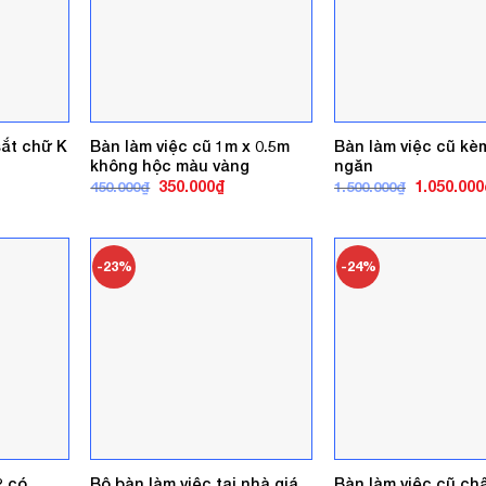
sắt chữ K
Bàn làm việc cũ 1m x 0.5m
Bàn làm việc cũ kè
không hộc màu vàng
ngăn
á
Giá
Giá
Giá
350.000
₫
1.050.000
450.000
₫
1.500.000
₫
ện
gốc
hiện
gốc
là:
tại
là:
450.000₫.
là:
1.500.000₫
0.000₫.
350.000₫.
-23%
-24%
2 có
Bộ bàn làm việc tại nhà giá
Bàn làm việc cũ ch