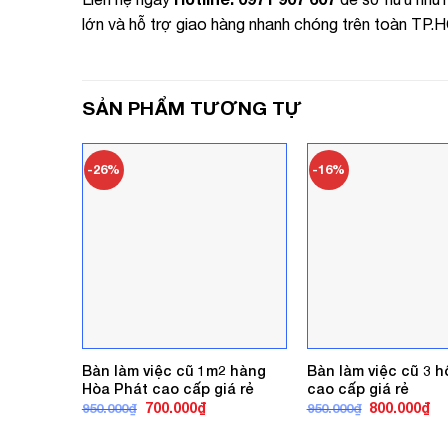
lớn và hỗ trợ giao hàng nhanh chóng trên toàn TP.
SẢN PHẨM TƯƠNG TỰ
-26%
-16%
Bàn làm việc cũ 1m2 hàng
Bàn làm việc cũ 3 
Hòa Phát cao cấp giá rẻ
cao cấp giá rẻ
Giá
Giá
Giá
Gi
700.000
₫
800.000
₫
950.000
₫
950.000
₫
gốc
hiện
gốc
hi
là:
tại
là:
tại