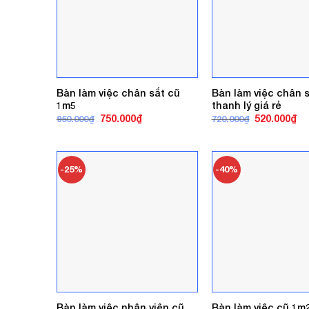
Bàn làm việc chân sắt cũ
Bàn làm việc chân 
1m5
thanh lý giá rẻ
Giá
Giá
Giá
Gi
750.000
₫
520.000
₫
950.000
₫
720.000
₫
gốc
hiện
gốc
hi
là:
tại
là:
tại
950.000₫.
là:
720.000₫.
là:
750.000₫.
52
-25%
-40%
Bàn làm việc nhân viên cũ
Bàn làm việc cũ 1m