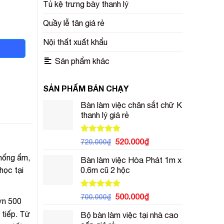
Tủ kệ trưng bày thanh lý
Quầy lễ tân giá rẻ
Nội thất xuất khẩu
Sản phẩm khác
SẢN PHẨM BÁN CHẠY
Bàn làm việc chân sắt chữ K
thanh lý giá rẻ
Được xếp
Giá
Giá
520.000
₫
720.000
₫
hạng
5.00
gốc
hiện
5 sao
hống ẩm,
Bàn làm việc Hòa Phát 1m x
là:
tại
học tại
0.6m cũ 2 hộc
720.000₫.
là:
520.000₫.
Được xếp
Giá
Giá
500.000
₫
700.000
₫
ơn 500
hạng
5.00
gốc
hiện
5 sao
 tiếp. Từ
Bộ bàn làm việc tại nhà cao
là:
tại