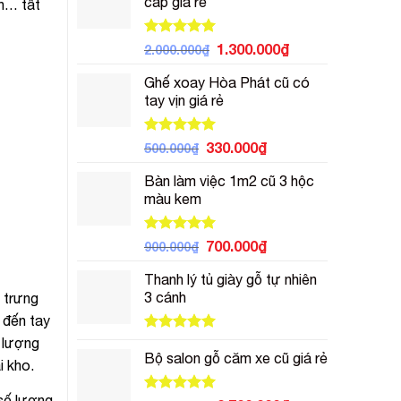
cấp giá rẻ
n… tất
700.000₫.
là:
500.000₫.
Được xếp
Giá
Giá
1.300.000
₫
2.000.000
₫
hạng
5.00
gốc
hiện
5 sao
Ghế xoay Hòa Phát cũ có
là:
tại
tay vịn giá rẻ
2.000.000₫.
là:
1.300.000₫.
Được xếp
Giá
Giá
330.000
₫
500.000
₫
hạng
5.00
gốc
hiện
5 sao
Bàn làm việc 1m2 cũ 3 hộc
là:
tại
màu kem
500.000₫.
là:
330.000₫.
Được xếp
Giá
Giá
700.000
₫
900.000
₫
hạng
5.00
gốc
hiện
5 sao
Thanh lý tủ giày gỗ tự nhiên
là:
tại
3 cánh
 trưng
900.000₫.
là:
700.000₫.
 đến tay
Được xếp
t lượng
hạng
5.00
Bộ salon gỗ căm xe cũ giá rẻ
i kho.
5 sao
số lượng