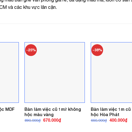
HCM và các khu vực lân cận.
-25%
-38%
hộc MDF
Bàn làm việc cũ 1m2 không
Bàn làm việc 1m cũ
hộc màu vàng
hộc Hòa Phát
á
Giá
Giá
Giá
Gi
670.000
₫
400.000
₫
890.000
₫
650.000
₫
ện
gốc
hiện
gốc
hi
là:
tại
là:
tại