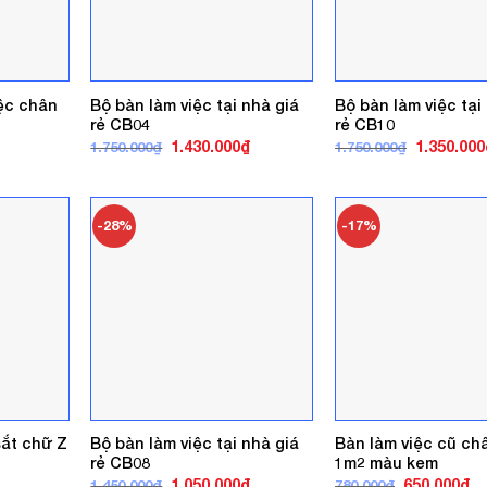
iệc chân
Bộ bàn làm việc tại nhà giá
Bộ bàn làm việc tại
rẻ CB04
rẻ CB10
á
Giá
Giá
Giá
1.430.000
₫
1.350.000
1.750.000
₫
1.750.000
₫
ện
gốc
hiện
gốc
là:
tại
là:
1.750.000₫.
là:
1.750.000₫
0.000₫.
1.430.000₫.
-28%
-17%
sắt chữ Z
Bộ bàn làm việc tại nhà giá
Bàn làm việc cũ ch
rẻ CB08
1m2 màu kem
á
Giá
Giá
Giá
Gi
1.050.000
₫
650.000
₫
1.450.000
₫
780.000
₫