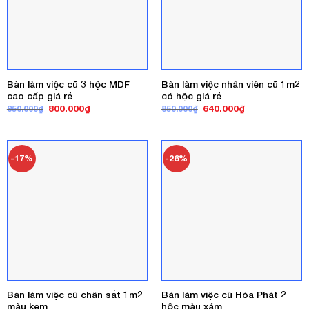
Bàn làm việc cũ 3 hộc MDF
Bàn làm việc nhân viên cũ 1m2
cao cấp giá rẻ
có hộc giá rẻ
Giá
Giá
Giá
Giá
800.000
₫
640.000
₫
950.000
₫
850.000
₫
gốc
hiện
gốc
hiện
là:
tại
là:
tại
950.000₫.
là:
850.000₫.
là:
800.000₫.
640.000₫.
-17%
-26%
Bàn làm việc cũ chân sắt 1m2
Bàn làm việc cũ Hòa Phát 2
màu kem
hộc màu xám