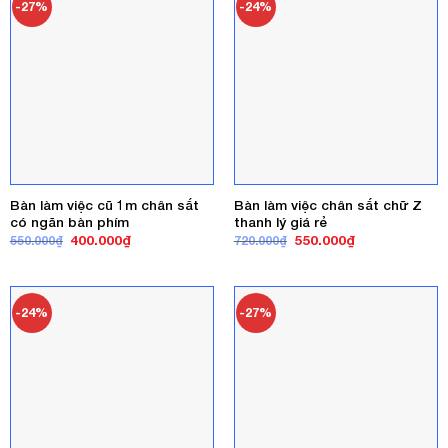
-27%
-24%
Bàn làm việc cũ 1m chân sắt
Bàn làm việc chân sắt chữ Z
có ngăn bàn phím
thanh lý giá rẻ
Giá
Giá
Giá
Giá
400.000
₫
550.000
₫
550.000
₫
720.000
₫
gốc
hiện
gốc
hiện
là:
tại
là:
tại
550.000₫.
là:
720.000₫.
là:
400.000₫.
550.000₫.
-24%
-27%