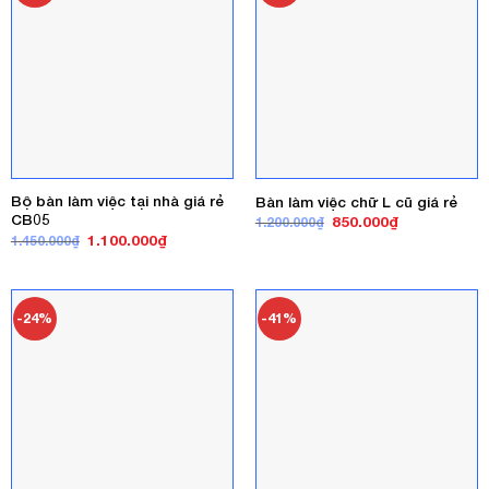
Bộ bàn làm việc tại nhà giá rẻ
Bàn làm việc chữ L cũ giá rẻ
CB05
Giá
Giá
850.000
₫
1.200.000
₫
gốc
hiện
Giá
Giá
1.100.000
₫
1.450.000
₫
là:
tại
gốc
hiện
1.200.000₫.
là:
là:
tại
850.000₫.
1.450.000₫.
là:
1.100.000₫.
-24%
-41%