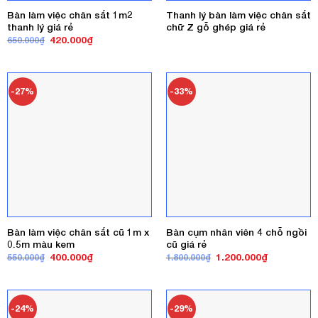
Bàn làm việc chân sắt 1m2
Thanh lý bàn làm việc chân sắt
thanh lý giá rẻ
chữ Z gỗ ghép giá rẻ
Giá
Giá
420.000
₫
650.000
₫
gốc
hiện
là:
tại
650.000₫.
là:
420.000₫.
-27%
-33%
Bàn làm việc chân sắt cũ 1m x
Bàn cụm nhân viên 4 chỗ ngồi
0.5m màu kem
cũ giá rẻ
Giá
Giá
Giá
Giá
400.000
₫
1.200.000
₫
550.000
₫
1.800.000
₫
gốc
hiện
gốc
hiện
là:
tại
là:
tại
550.000₫.
là:
1.800.000₫.
là:
400.000₫.
1.200.000₫
-24%
-29%