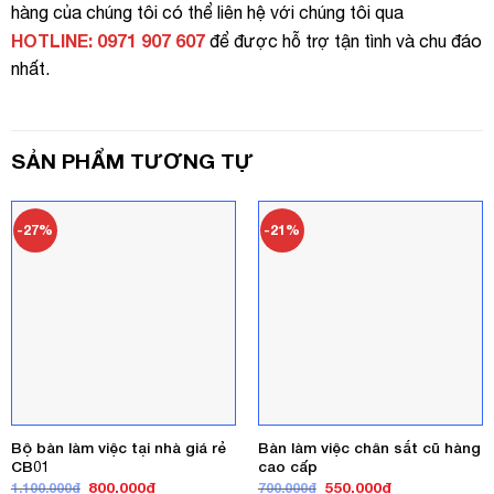
hàng của chúng tôi có thể liên hệ với chúng tôi qua
HOTLINE: 0971 907 607
để được hỗ trợ tận tình và chu đáo
nhất.
SẢN PHẨM TƯƠNG TỰ
-27%
-21%
Bộ bàn làm việc tại nhà giá rẻ
Bàn làm việc chân sắt cũ hàng
CB01
cao cấp
Giá
Giá
Giá
Giá
800.000
₫
550.000
₫
1.100.000
₫
700.000
₫