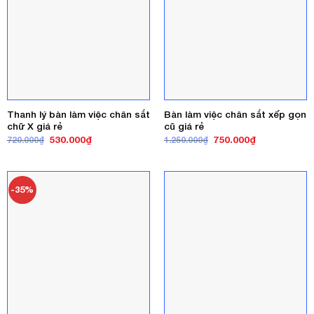
Thanh lý bàn làm việc chân sắt
Bàn làm việc chân sắt xếp gọn
chữ X giá rẻ
cũ giá rẻ
Giá
Giá
Giá
Giá
530.000
₫
750.000
₫
720.000
₫
1.250.000
₫
gốc
hiện
gốc
hiện
là:
tại
là:
tại
720.000₫.
là:
1.250.000₫.
là:
530.000₫.
750.000₫.
-35%