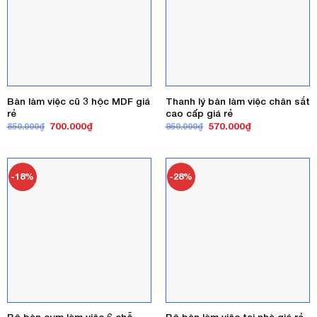
Bàn làm việc cũ 3 hộc MDF giá
Thanh lý bàn làm việc chân sắt
rẻ
cao cấp giá rẻ
Giá
Giá
Giá
Giá
700.000
₫
570.000
₫
850.000
₫
950.000
₫
gốc
hiện
gốc
hiện
là:
tại
là:
tại
850.000₫.
là:
950.000₫.
là:
700.000₫.
570.000₫.
-18%
-28%