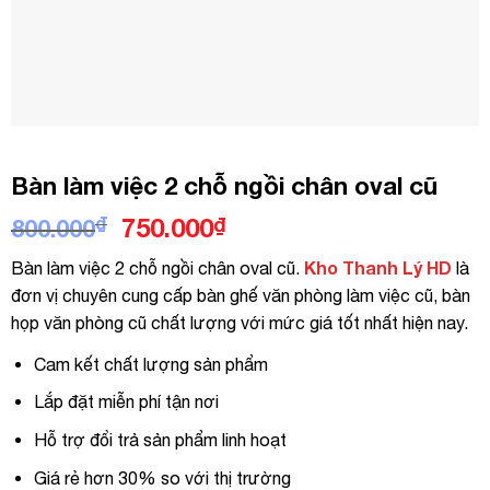
Bàn làm việc 2 chỗ ngồi chân oval cũ
Giá
Giá
₫
750.000
₫
800.000
gốc
hiện
Kho Thanh Lý HD
Bàn làm việc 2 chỗ ngồi chân oval cũ.
là
là:
tại
đơn vị chuyên cung cấp bàn ghế văn phòng làm việc cũ, bàn
800.000₫.
là:
họp văn phòng cũ chất lượng với mức giá tốt nhất hiện nay.
750.000₫.
Cam kết chất lượng sản phẩm
Lắp đặt miễn phí tận nơi
Hỗ trợ đổi trả sản phẩm linh hoạt
Giá rẻ hơn 30% so với thị trường