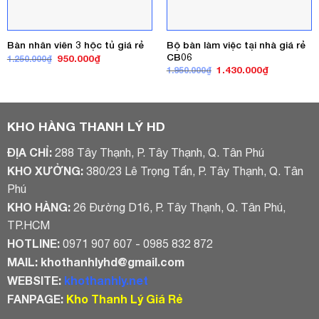
Bộ bàn làm việc tại nhà giá rẻ
Bàn nhân viên 3 hộc tủ giá rẻ
CB06
Giá
Giá
950.000
₫
1.250.000
₫
gốc
hiện
Giá
Giá
1.430.000
₫
1.950.000
₫
là:
tại
gốc
hiện
1.250.000₫.
là:
là:
tại
950.000₫.
1.950.000₫.
là:
1.430.000₫
KHO HÀNG THANH LÝ HD
ĐỊA CHỈ:
288 Tây Thạnh, P. Tây Thạnh, Q. Tân Phú
KHO XƯỞNG:
380/23 Lê Trọng Tấn, P. Tây Thạnh, Q. Tân
Phú
KHO HÀNG:
26 Đường D16, P. Tây Thạnh, Q. Tân Phú,
TP.HCM
HOTLINE:
0971 907 607 - 0985 832 872
MAIL:
khothanhlyhd@gmail.com
WEBSITE:
khothanhly.net
FANPAGE:
Kho Thanh Lý Giá Rẻ