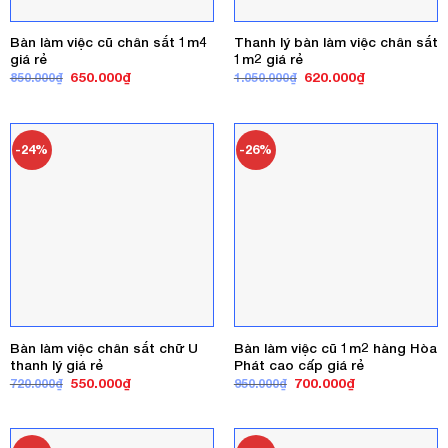
Bàn làm việc cũ chân sắt 1m4
Thanh lý bàn làm việc chân sắt
giá rẻ
1m2 giá rẻ
Giá
Giá
Giá
Giá
650.000
₫
620.000
₫
850.000
₫
1.050.000
₫
gốc
hiện
gốc
hiện
là:
tại
là:
tại
850.000₫.
là:
1.050.000₫.
là:
650.000₫.
620.000₫.
-24%
-26%
Bàn làm việc chân sắt chữ U
Bàn làm việc cũ 1m2 hàng Hòa
thanh lý giá rẻ
Phát cao cấp giá rẻ
Giá
Giá
Giá
Giá
550.000
₫
700.000
₫
720.000
₫
950.000
₫
gốc
hiện
gốc
hiện
là:
tại
là:
tại
720.000₫.
là:
950.000₫.
là:
550.000₫.
700.000₫.