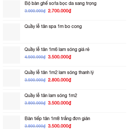
Bộ bàn ghế sofa bọc da sang trọng
2.500.000₫.
là:
Giá
Giá
2.700.000
₫
3.000.000
₫
2.200.000₫.
gốc
hiện
là:
tại
Quầy lễ tân spa 1m bo cong
3.000.000₫.
là:
2.700.000₫.
Quầy lễ tân 1m6 lam sóng giá rẻ
Giá
Giá
3.500.000
₫
4.500.000
₫
gốc
hiện
là:
tại
Quầy lễ tân 1m2 lam sóng thanh lý
4.500.000₫.
là:
Giá
Giá
2.800.000
₫
3.500.000
₫
3.500.000₫.
gốc
hiện
là:
tại
Quầy lễ tân lam sóng 1m2
3.500.000₫.
là:
Giá
Giá
3.500.000
₫
3.800.000
₫
2.800.000₫.
gốc
hiện
là:
tại
Bàn tiếp tân 1m8 trắng đơn giản
3.800.000₫.
là:
Giá
Giá
3.500.000
₫
3.800.000
₫
3.500.000₫.