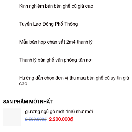
Kinh nghiệm bán bàn ghế cũ giá cao
Tuyển Lao Động Phổ Thông
Mẫu bàn họp chân sắt 2m4 thanh lý
Thanh lý bàn ghế văn phòng tận nơi
Hướng dẫn chọn đơn vị thu mua bàn ghế cũ uy tín giá
cao
SẢN PHẨM MỚI NHẤT
giường ngủ gỗ mdf 1m6 như mới
Giá
Giá
2.200.000
₫
2.500.000
₫
gốc
hiện
là:
tại