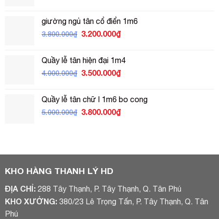
gốc
hiện
là:
tại
giường ngủ tân cổ điển 1m6
3.800.000₫.
là:
Giá
Giá
3.200.000
₫
3.800.000
₫
3.500.000₫.
gốc
hiện
là:
tại
Quầy lễ tân hiện đại 1m4
3.800.000₫.
là:
Giá
Giá
3.500.000
₫
4.000.000
₫
3.200.000₫.
gốc
hiện
là:
tại
Quầy lễ tân chữ l 1m6 bo cong
4.000.000₫.
là:
Giá
Giá
3.800.000
₫
5.000.000
₫
3.500.000₫.
gốc
hiện
là:
tại
5.000.000₫.
là:
3.800.000₫.
KHO HÀNG THANH LÝ HD
ĐỊA CHỈ:
288 Tây Thạnh, P. Tây Thạnh, Q. Tân Phú
KHO XƯỞNG:
380/23 Lê Trọng Tấn, P. Tây Thạnh, Q. Tân
Phú