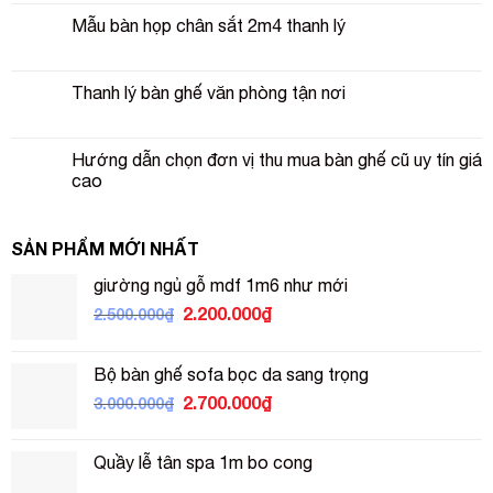
Mẫu bàn họp chân sắt 2m4 thanh lý
Thanh lý bàn ghế văn phòng tận nơi
Hướng dẫn chọn đơn vị thu mua bàn ghế cũ uy tín giá
cao
SẢN PHẨM MỚI NHẤT
giường ngủ gỗ mdf 1m6 như mới
Giá
Giá
2.200.000
₫
2.500.000
₫
gốc
hiện
là:
tại
Bộ bàn ghế sofa bọc da sang trọng
2.500.000₫.
là:
Giá
Giá
2.700.000
₫
3.000.000
₫
2.200.000₫.
gốc
hiện
là:
tại
Quầy lễ tân spa 1m bo cong
3.000.000₫.
là:
2.700.000₫.