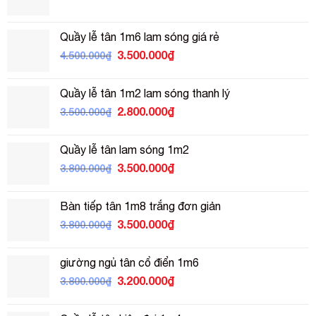
Quầy lễ tân 1m6 lam sóng giá rẻ
Giá
Giá
3.500.000
₫
4.500.000
₫
gốc
hiện
là:
tại
Quầy lễ tân 1m2 lam sóng thanh lý
4.500.000₫.
là:
Giá
Giá
2.800.000
₫
3.500.000
₫
3.500.000₫.
gốc
hiện
là:
tại
Quầy lễ tân lam sóng 1m2
3.500.000₫.
là:
Giá
Giá
3.500.000
₫
3.800.000
₫
2.800.000₫.
gốc
hiện
là:
tại
Bàn tiếp tân 1m8 trắng đơn giản
3.800.000₫.
là:
Giá
Giá
3.500.000
₫
3.800.000
₫
3.500.000₫.
gốc
hiện
là:
tại
giường ngủ tân cổ điển 1m6
3.800.000₫.
là:
Giá
Giá
3.200.000
₫
3.800.000
₫
3.500.000₫.
gốc
hiện
là:
tại