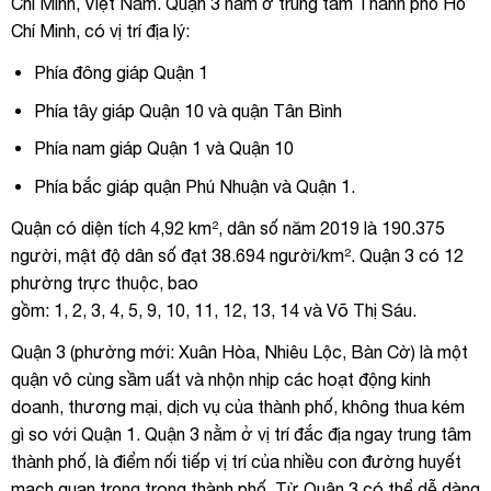
Chí Minh, Việt Nam. Quận 3 nằm ở trung tâm Thành phố Hồ
Chí Minh, có vị trí địa lý:
Phía đông giáp Quận 1
Phía tây giáp Quận 10 và quận Tân Bình
Phía nam giáp Quận 1 và Quận 10
Phía bắc giáp quận Phú Nhuận và Quận 1.
Quận có diện tích 4,92 km², dân số năm 2019 là 190.375
người, mật độ dân số đạt 38.694 người/km². Quận 3 có 12
phường trực thuộc, bao
gồm: 1, 2, 3, 4, 5, 9, 10, 11, 12, 13, 14 và Võ Thị Sáu.
Quận 3 (phường mới: Xuân Hòa, Nhiêu Lộc, Bàn Cờ) là một
quận vô cùng sầm uất và nhộn nhịp các hoạt động kinh
doanh, thương mại, dịch vụ của thành phố, không thua kém
gì so với Quận 1. Quận 3 nằm ở vị trí đắc địa ngay trung tâm
thành phố, là điểm nối tiếp vị trí của nhiều con đường huyết
mạch quan trọng trong thành phố. Từ Quận 3 có thể dễ dàng