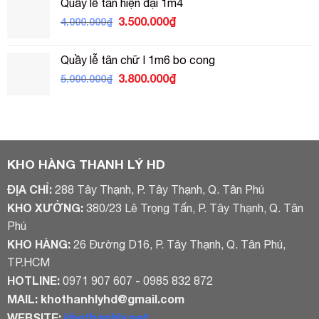
Quầy lễ tân hiện đại 1m4
3.800.000₫.
là:
Giá
Giá
3.500.000
₫
4.000.000
₫
3.200.000₫.
gốc
hiện
là:
tại
Quầy lễ tân chữ l 1m6 bo cong
4.000.000₫.
là:
Giá
Giá
3.800.000
₫
5.000.000
₫
3.500.000₫.
gốc
hiện
là:
tại
5.000.000₫.
là:
3.800.000₫.
KHO HÀNG THANH LÝ HD
ĐỊA CHỈ:
288 Tây Thạnh, P. Tây Thạnh, Q. Tân Phú
KHO XƯỞNG:
380/23 Lê Trọng Tấn, P. Tây Thạnh, Q. Tân
Phú
KHO HÀNG:
26 Đường D16, P. Tây Thạnh, Q. Tân Phú,
TP.HCM
HOTLINE:
0971 907 607 - 0985 832 872
MAIL:
khothanhlyhd@gmail.com
WEBSITE:
khothanhly.net