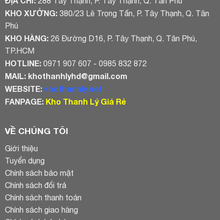
ĐỊA CHỈ:
288 Tây Thạnh, P. Tây Thạnh, Q. Tân Phú
KHO XƯỞNG:
380/23 Lê Trọng Tấn, P. Tây Thạnh, Q. Tân
Phú
KHO HÀNG:
26 Đường D16, P. Tây Thạnh, Q. Tân Phú,
TP.HCM
HOTLINE:
0971 907 607 - 0985 832 872
MAIL:
khothanhlyhd@gmail.com
WEBSITE:
khothanhly.net
FANPAGE:
Kho Thanh Lý Giá Rẻ
VỀ CHÚNG TÔI
Giới thiệu
Tuyển dụng
Chính sách bảo mật
Chính sách đổi trả
Chính sách thanh toán
Chính sách giao hàng