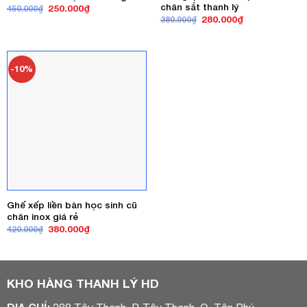
chân sắt thanh lý
Giá
Giá
250.000
₫
450.000
₫
gốc
hiện
Giá
Giá
280.000
₫
380.000
₫
là:
tại
gốc
hiện
450.000₫.
là:
là:
tại
250.000₫.
380.000₫.
là:
280.000₫.
-10%
Ghế xếp liền bàn học sinh cũ
chân inox giá rẻ
Giá
Giá
380.000
₫
420.000
₫
gốc
hiện
là:
tại
420.000₫.
là:
380.000₫.
KHO HÀNG THANH LÝ HD