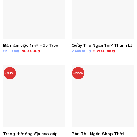
Bàn làm việc 1m2 Hộc Treo
Quầy Thu Ngân 1m2 Thanh Lý
Giá
Giá
Giá
Giá
800.000
₫
2.200.000
₫
950.000
₫
2.800.000
₫
gốc
hiện
gốc
hiện
là:
tại
là:
tại
950.000₫.
là:
2.800.000₫.
là:
800.000₫.
2.200.000₫
-40%
-25%
Trang thờ ông địa cao cấp
Bàn Thu Ngân Shop Thời