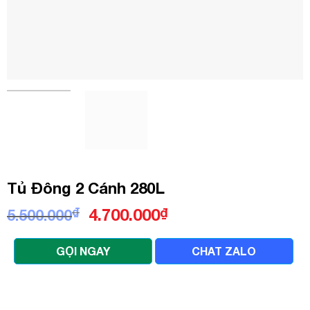
Tủ Đông 2 Cánh 280L
Giá
Giá
₫
4.700.000
₫
5.500.000
gốc
hiện
là:
tại
GỌI NGAY
CHAT ZALO
5.500.000₫.
là:
4.700.000₫.