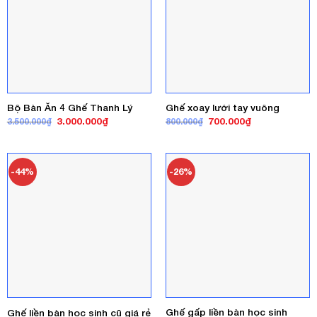
Bộ Bàn Ăn 4 Ghế Thanh Lý
Ghế xoay lưới tay vuông
Giá
Giá
Giá
Giá
3.000.000
₫
700.000
₫
3.500.000
₫
800.000
₫
gốc
hiện
gốc
hiện
là:
tại
là:
tại
3.500.000₫.
là:
800.000₫.
là:
3.000.000₫.
700.000₫.
-44%
-26%
Ghế gấp liền bàn học sinh
Ghế liền bàn học sinh cũ giá rẻ