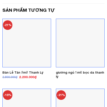
SẢN PHẨM TƯƠNG TỰ
-21%
giường ngủ 1m6 bọc da thanh
Bàn Lễ Tân 2m2 Thanh Lý
lý
Giá
Giá
2.200.000
₫
2.800.000
₫
gốc
hiện
là:
tại
2.800.000₫.
là:
2.200.000₫.
-16%
-21%