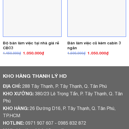
Bộ bàn làm việc tại nhà giá rẻ
Bàn làm việc cũ kèm cabin 3
CB03
ngăn
Giá
Giá
Giá
Giá
1.050.000
₫
1.050.000
₫
1.450.000
₫
1.500.000
₫
gốc
hiện
gốc
hiện
là:
tại
là:
tại
1.450.000₫.
là:
1.500.000₫.
là:
1.050.000₫.
1.050.000₫
KHO HÀNG THANH LÝ HD
ĐỊA CHỈ:
288 Tây Thạnh, P. Tây Thạnh, Q. Tân Phú
KHO XƯỞNG:
380/23 Lê Trọng Tấn, P. Tây Thạnh, Q. Tân
Phú
KHO HÀNG:
26 Đường D16, P. Tây Thạnh, Q. Tân Phú,
TP.HCM
HOTLINE:
0971 907 607 - 0985 832 872