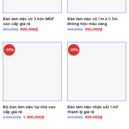
Bàn làm việc cũ 3 hộc MDF
Bàn làm việc cũ 1m x 0.5m
cao cấp giá rẻ
không hộc màu vàng
Giá
Giá
Giá
Giá
800.000
₫
350.000
₫
950.000
₫
450.000
₫
gốc
hiện
gốc
hiện
là:
tại
là:
tại
950.000₫.
là:
450.000₫.
là:
800.000₫.
350.000₫.
-35%
-35%
Bộ bàn làm việc tại nhà cao
Bàn làm việc chân sắt 1m2
cấp giá rẻ
thanh lý giá rẻ
Giá
Giá
Giá
Giá
1.300.000
₫
420.000
₫
2.000.000
₫
650.000
₫
gốc
hiện
gốc
hiện
là:
tại
là:
tại
2.000.000₫.
là:
650.000₫.
là: