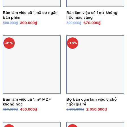
Bàn làm việc cũ 1m2 có ngăn
Bàn làm việc cũ 1m2 không
bàn phím
hộc màu vàng
Giá
Giá
Giá
Giá
300.000
₫
670.000
₫
500.000
₫
890.000
₫
gốc
hiện
gốc
hiện
là:
tại
là:
tại
500.000₫.
là:
890.000₫.
là:
300.000₫.
670.000₫.
-31%
-18%
Bàn làm việc cũ 1m2 MDF
Bộ bàn cụm làm việc 6 chỗ
không hộc
ngồi giá rẻ
Giá
Giá
Giá
Giá
450.000
₫
2.950.000
₫
650.000
₫
3.600.000
₫
gốc
hiện
gốc
hiện
là:
tại
là:
tại
650.000₫.
là:
3.600.000₫.
là:
450.000₫.
2.950.000₫