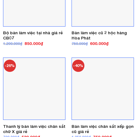
Bộ bàn làm việc tại nhà giá rẻ
Bàn làm việc cũ 2 hộc hàng
CB07
Hòa Phát
Giá
Giá
Giá
Giá
850.000
₫
600.000
₫
1.200.000
₫
750.000
₫
gốc
hiện
gốc
hiện
là:
tại
là:
tại
1.200.000₫.
là:
750.000₫.
là:
850.000₫.
600.000₫.
-26%
-40%
Thanh lý bàn làm việc chân sắt
Bàn làm việc chân sắt xếp gọn
chữ X giá rẻ
cũ giá rẻ
Giá
Giá
Giá
Giá
530.000
₫
750.000
₫