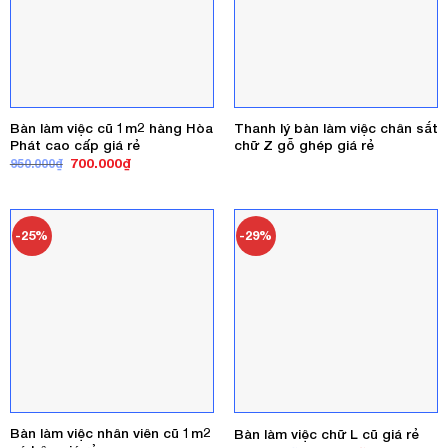
Bàn làm việc cũ 1m2 hàng Hòa
Thanh lý bàn làm việc chân sắt
Phát cao cấp giá rẻ
chữ Z gỗ ghép giá rẻ
Giá
Giá
700.000
₫
950.000
₫
gốc
hiện
là:
tại
950.000₫.
là:
700.000₫.
-25%
-29%
Bàn làm việc nhân viên cũ 1m2
Bàn làm việc chữ L cũ giá rẻ