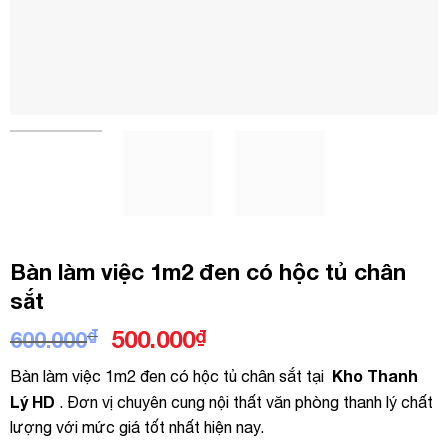
Bàn làm việc 1m2 đen có hộc tủ chân
sắt
Giá
Giá
₫
500.000
₫
600.000
gốc
hiện
Kho Thanh
Bàn làm việc 1m2 đen có hộc tủ chân sắt tại
là:
tại
Lý HD
. Đơn vị chuyên cung nội thất văn phòng thanh lý chất
600.000₫.
là:
lượng với mức giá tốt nhất hiện nay.
500.000₫.