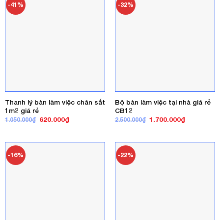
-41%
-32%
Thanh lý bàn làm việc chân sắt
Bộ bàn làm việc tại nhà giá rẻ
1m2 giá rẻ
CB12
Giá
Giá
Giá
Giá
620.000
₫
1.700.000
₫
1.050.000
₫
2.500.000
₫
gốc
hiện
gốc
hiện
là:
tại
là:
tại
1.050.000₫.
là:
2.500.000₫.
là:
620.000₫.
1.700.000₫
-16%
-22%