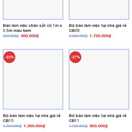
Bàn làm việc chân sắt cũ 1m x
Bộ bàn làm việc tại nhà giá rẻ
0.5m màu kem
CB09
Giá
Giá
Giá
Giá
400.000
₫
1.700.000
₫
550.000
₫
2.200.000
₫
gốc
hiện
gốc
hiện
là:
tại
là:
tại
550.000₫.
là:
2.200.000₫.
là:
400.000₫.
1.700.000₫
-23%
-27%
Bộ bàn làm việc tại nhà giá rẻ
Bộ bàn làm việc tại nhà giá rẻ
CB10
CB11
Giá
Giá
Giá
Giá
1.350.000
₫
800.000
₫
1.750.000
₫
1.100.000
₫
gốc
hiện
gốc
hiện