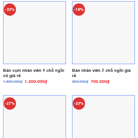
1.300.000₫.
420.000₫.
-33%
-18%
Bàn cụm nhân viên 4 chỗ ngồi
Bàn nhân viên 2 chỗ ngồi giá
cũ giá rẻ
rẻ
Giá
Giá
Giá
Giá
1.200.000
₫
700.000
₫
1.800.000
₫
850.000
₫
gốc
hiện
gốc
hiện
là:
tại
là:
tại
1.800.000₫.
là:
850.000₫.
là:
1.200.000₫.
700.000₫.
-27%
-23%