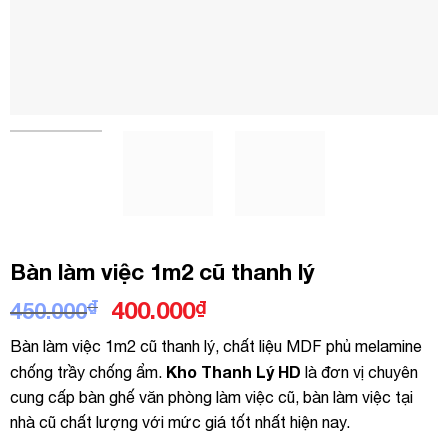
Bàn làm việc 1m2 cũ thanh lý
Giá
Giá
₫
400.000
₫
450.000
gốc
hiện
Bàn làm việc 1m2 cũ thanh lý, chất liệu MDF phủ melamine
là:
tại
Kho Thanh Lý HD
chống trầy chống ẩm.
là đơn vị chuyên
450.000₫.
là:
cung cấp bàn ghế văn phòng làm việc cũ, bàn làm việc tại
400.000₫.
nhà cũ chất lượng với mức giá tốt nhất hiện nay.