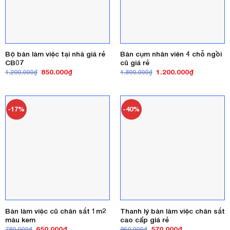
Bộ bàn làm việc tại nhà giá rẻ
Bàn cụm nhân viên 4 chỗ ngồi
CB07
cũ giá rẻ
Giá
Giá
Giá
Giá
850.000
₫
1.200.000
₫
1.200.000
₫
1.800.000
₫
gốc
hiện
gốc
hiện
là:
tại
là:
tại
1.200.000₫.
là:
1.800.000₫.
là:
850.000₫.
1.200.000₫
-17%
-40%
Bàn làm việc cũ chân sắt 1m2
Thanh lý bàn làm việc chân sắt
màu kem
cao cấp giá rẻ
Giá
Giá
Giá
Giá
650.000
₫
570.000
₫
780.000
₫
950.000
₫