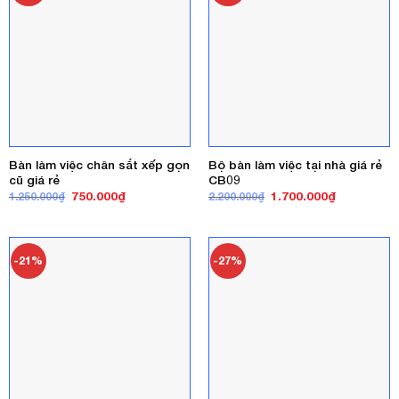
Bàn làm việc chân sắt xếp gọn
Bộ bàn làm việc tại nhà giá rẻ
cũ giá rẻ
CB09
Giá
Giá
Giá
Giá
750.000
₫
1.700.000
₫
1.250.000
₫
2.200.000
₫
gốc
hiện
gốc
hiện
là:
tại
là:
tại
1.250.000₫.
là:
2.200.000₫.
là:
750.000₫.
1.700.000₫
-21%
-27%