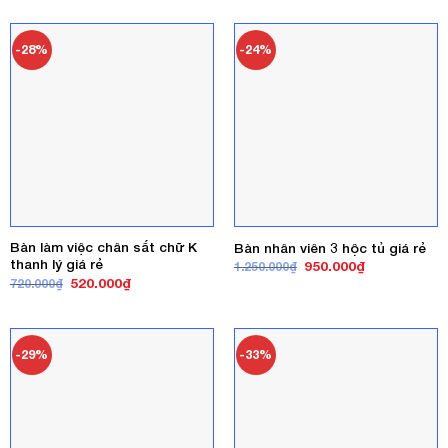
là:
tại
850.000₫.
700.000₫.
là:
550.000₫.
-28%
-24%
Bàn làm việc chân sắt chữ K
Bàn nhân viên 3 hộc tủ giá rẻ
thanh lý giá rẻ
Giá
Giá
950.000
₫
1.250.000
₫
gốc
hiện
Giá
Giá
520.000
₫
720.000
₫
là:
tại
gốc
hiện
1.250.000₫.
là:
là:
tại
950.000₫.
720.000₫.
là:
520.000₫.
-29%
-33%