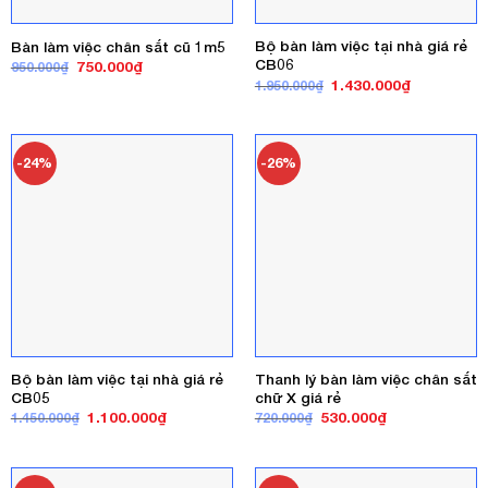
Bộ bàn làm việc tại nhà giá rẻ
Bàn làm việc chân sắt cũ 1m5
CB06
Giá
Giá
750.000
₫
950.000
₫
gốc
hiện
Giá
Giá
1.430.000
₫
1.950.000
₫
là:
tại
gốc
hiện
950.000₫.
là:
là:
tại
750.000₫.
1.950.000₫.
là:
1.430.000₫
-24%
-26%
Bộ bàn làm việc tại nhà giá rẻ
Thanh lý bàn làm việc chân sắt
CB05
chữ X giá rẻ
Giá
Giá
Giá
Giá
1.100.000
₫
530.000
₫
1.450.000
₫
720.000
₫
gốc
hiện
gốc
hiện
là:
tại
là:
tại
1.450.000₫.
là:
720.000₫.
là:
1.100.000₫.
530.000₫.