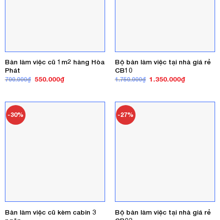
Bàn làm việc cũ 1m2 hàng Hòa
Bộ bàn làm việc tại nhà giá rẻ
Phát
CB10
Giá
Giá
Giá
Giá
550.000
₫
1.350.000
₫
700.000
₫
1.750.000
₫
gốc
hiện
gốc
hiện
là:
tại
là:
tại
700.000₫.
là:
1.750.000₫.
là:
550.000₫.
1.350.000₫
-30%
-27%
Bàn làm việc cũ kèm cabin 3
Bộ bàn làm việc tại nhà giá rẻ