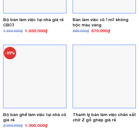
Bộ bàn làm việc tại nhà giá rẻ
Bàn làm việc cũ 1m2 không
CB03
hộc màu vàng
Giá
Giá
Giá
Giá
1.050.000
₫
670.000
₫
1.450.000
₫
890.000
₫
gốc
hiện
gốc
hiện
là:
tại
là:
tại
1.450.000₫.
là:
890.000₫.
là:
1.050.000₫.
670.000₫.
-35%
Bộ bàn ghế làm việc tại nhà cũ
Thanh lý bàn làm việc chân sắt
giá rẻ
chữ Z gỗ ghép giá rẻ
Giá
Giá
1.300.000
₫
2.000.000
₫
gốc
hiện
là:
tại
2.000.000₫.
là: