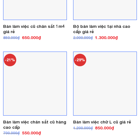
Bàn làm việc cũ chân sắt 1m4
Bộ bàn làm việc tại nhà cao
giá rẻ
cấp giá rẻ
Giá
Giá
Giá
Giá
650.000
₫
1.300.000
₫
850.000
₫
2.000.000
₫
gốc
hiện
gốc
hiện
là:
tại
là:
tại
850.000₫.
là:
2.000.000₫.
là:
650.000₫.
1.300.000₫
-21%
-29%
Bàn làm việc chân sắt cũ hàng
Bàn làm việc chữ L cũ giá rẻ
cao cấp
Giá
Giá
850.000
₫
1.200.000
₫
gốc
hiện
Giá
Giá
550.000
₫
700.000
₫
là:
tại
gốc
hiện
1.200.000₫.
là: