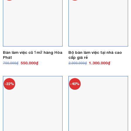
Bàn làm việc cũ 1m2 hàng Hòa
Bộ bàn làm việc tại nhà cao
Phát
cấp giá rẻ
Giá
Giá
Giá
Giá
550.000
₫
1.300.000
₫
700.000
₫
2.000.000
₫
gốc
hiện
gốc
hiện
là:
tại
là:
tại
700.000₫.
là:
2.000.000₫.
là:
550.000₫.
1.300.000₫
-22%
-40%