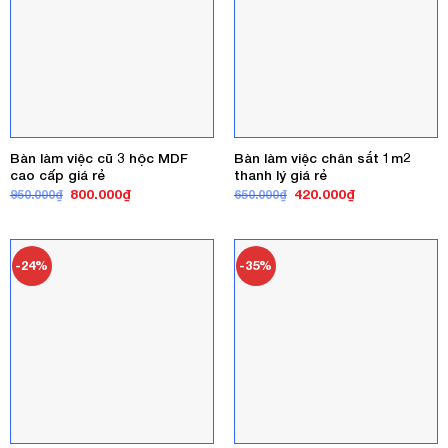
Bàn làm việc cũ 3 hộc MDF
Bàn làm việc chân sắt 1m2
cao cấp giá rẻ
thanh lý giá rẻ
Giá
Giá
Giá
Giá
800.000
₫
420.000
₫
950.000
₫
650.000
₫
gốc
hiện
gốc
hiện
là:
tại
là:
tại
950.000₫.
là:
650.000₫.
là:
800.000₫.
420.000₫.
-24%
-35%