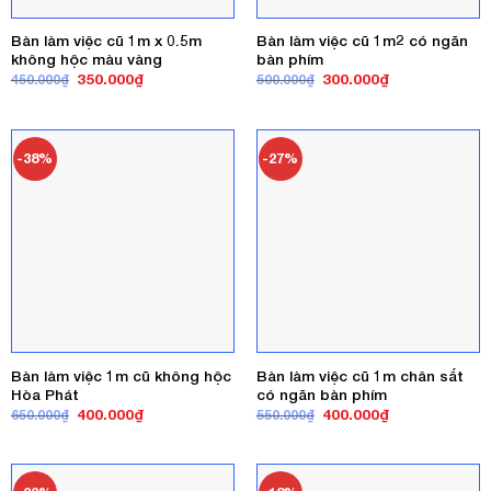
Bàn làm việc cũ 1m x 0.5m
Bàn làm việc cũ 1m2 có ngăn
không hộc màu vàng
bàn phím
Giá
Giá
Giá
Giá
350.000
₫
300.000
₫
450.000
₫
500.000
₫
gốc
hiện
gốc
hiện
là:
tại
là:
tại
450.000₫.
là:
500.000₫.
là:
350.000₫.
300.000₫.
-38%
-27%
Bàn làm việc 1m cũ không hộc
Bàn làm việc cũ 1m chân sắt
Hòa Phát
có ngăn bàn phím
Giá
Giá
Giá
Giá
400.000
₫
400.000
₫
650.000
₫
550.000
₫
gốc
hiện
gốc
hiện
là:
tại
là:
tại
650.000₫.
là:
550.000₫.
là:
400.000₫.
400.000₫.