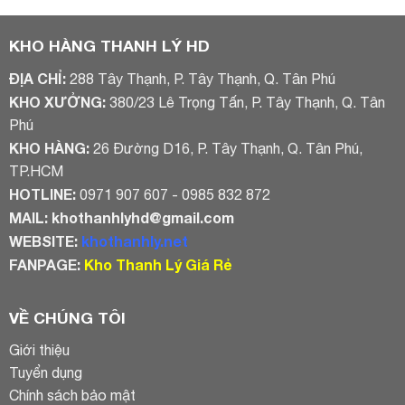
1.100.000₫.
là:
800.000₫.
là:
800.000₫.
600.000₫.
KHO HÀNG THANH LÝ HD
ĐỊA CHỈ:
288 Tây Thạnh, P. Tây Thạnh, Q. Tân Phú
KHO XƯỞNG:
380/23 Lê Trọng Tấn, P. Tây Thạnh, Q. Tân
Phú
KHO HÀNG:
26 Đường D16, P. Tây Thạnh, Q. Tân Phú,
TP.HCM
HOTLINE:
0971 907 607 - 0985 832 872
MAIL:
khothanhlyhd@gmail.com
WEBSITE:
khothanhly.net
FANPAGE:
Kho Thanh Lý Giá Rẻ
VỀ CHÚNG TÔI
Giới thiệu
Tuyển dụng
Chính sách bảo mật