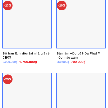
1.200.000₫
-23%
-26%
Bộ bàn làm việc tại nhà giá rẻ
Bàn làm việc cũ Hòa Phát 2
CB09
hộc màu xám
Giá
Giá
Giá
Giá
1.700.000
₫
700.000
₫
2.200.000
₫
950.000
₫
gốc
hiện
gốc
hiện
là:
tại
là:
tại
2.200.000₫.
là:
950.000₫.
là:
1.700.000₫.
700.000₫.
-26%