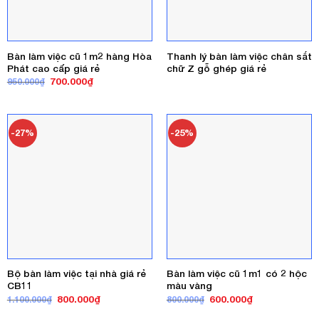
Bàn làm việc cũ 1m2 hàng Hòa
Thanh lý bàn làm việc chân sắt
Phát cao cấp giá rẻ
chữ Z gỗ ghép giá rẻ
Giá
Giá
700.000
₫
950.000
₫
gốc
hiện
là:
tại
950.000₫.
là:
700.000₫.
-27%
-25%
Bộ bàn làm việc tại nhà giá rẻ
Bàn làm việc cũ 1m1 có 2 hộc
CB11
màu vàng
Giá
Giá
Giá
Giá
800.000
₫
600.000
₫
1.100.000
₫
800.000
₫
gốc
hiện
gốc
hiện
là:
tại
là:
tại