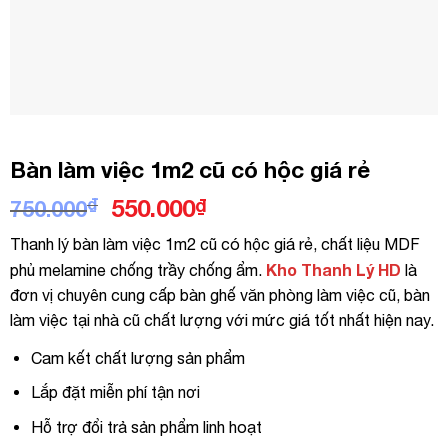
Bàn làm việc 1m2 cũ có hộc giá rẻ
Giá
Giá
₫
550.000
₫
750.000
gốc
hiện
Thanh lý bàn làm việc 1m2 cũ có hộc giá rẻ, chất liệu MDF
là:
tại
Kho Thanh Lý HD
phủ melamine chống trầy chống ẩm.
là
750.000₫.
là:
đơn vị chuyên cung cấp bàn ghế văn phòng làm việc cũ, bàn
550.000₫.
làm việc tại nhà cũ chất lượng với mức giá tốt nhất hiện nay.
Cam kết chất lượng sản phẩm
Lắp đặt miễn phí tận nơi
Hỗ trợ đổi trả sản phẩm linh hoạt