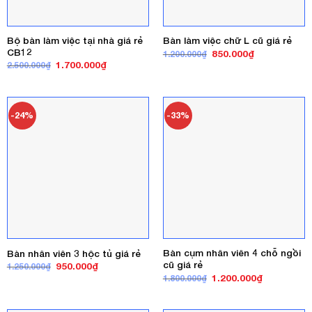
Bộ bàn làm việc tại nhà giá rẻ
Bàn làm việc chữ L cũ giá rẻ
CB12
Giá
Giá
850.000
₫
1.200.000
₫
gốc
hiện
Giá
Giá
1.700.000
₫
2.500.000
₫
là:
tại
gốc
hiện
1.200.000₫.
là:
là:
tại
850.000₫.
2.500.000₫.
là:
1.700.000₫.
-24%
-33%
Bàn cụm nhân viên 4 chỗ ngồi
Bàn nhân viên 3 hộc tủ giá rẻ
cũ giá rẻ
Giá
Giá
950.000
₫
1.250.000
₫
gốc
hiện
Giá
Giá
1.200.000
₫
1.800.000
₫
là:
tại
gốc
hiện
1.250.000₫.
là:
là:
tại
950.000₫.
1.800.000₫.
là: