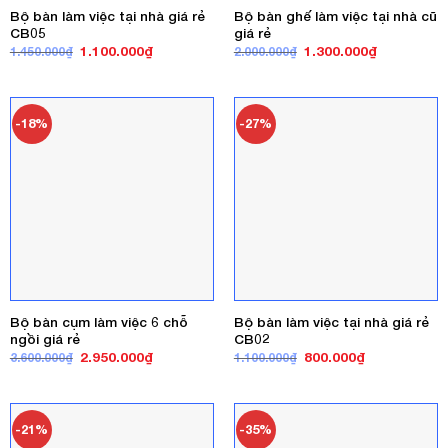
Bộ bàn làm việc tại nhà giá rẻ
Bộ bàn ghế làm việc tại nhà cũ
CB05
giá rẻ
Giá
Giá
Giá
Giá
1.100.000
₫
1.300.000
₫
1.450.000
₫
2.000.000
₫
gốc
hiện
gốc
hiện
là:
tại
là:
tại
1.450.000₫.
là:
2.000.000₫.
là:
1.100.000₫.
1.300.000₫
-18%
-27%
Bộ bàn cụm làm việc 6 chỗ
Bộ bàn làm việc tại nhà giá rẻ
ngồi giá rẻ
CB02
Giá
Giá
Giá
Giá
2.950.000
₫
800.000
₫
3.600.000
₫
1.100.000
₫
gốc
hiện
gốc
hiện
là:
tại
là:
tại
3.600.000₫.
là:
1.100.000₫.
là:
2.950.000₫.
800.000₫.
-21%
-35%