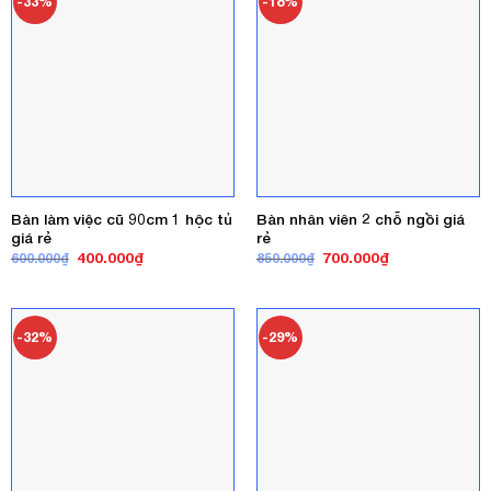
-33%
-18%
Bàn làm việc cũ 90cm 1 hộc tủ
Bàn nhân viên 2 chỗ ngồi giá
giá rẻ
rẻ
Giá
Giá
Giá
Giá
400.000
₫
700.000
₫
600.000
₫
850.000
₫
gốc
hiện
gốc
hiện
là:
tại
là:
tại
600.000₫.
là:
850.000₫.
là:
400.000₫.
700.000₫.
-32%
-29%