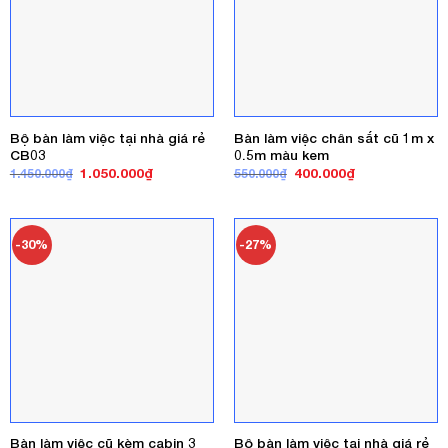
Bộ bàn làm việc tại nhà giá rẻ
Bàn làm việc chân sắt cũ 1m x
CB03
0.5m màu kem
Giá
Giá
Giá
Giá
1.050.000
₫
400.000
₫
1.450.000
₫
550.000
₫
gốc
hiện
gốc
hiện
là:
tại
là:
tại
1.450.000₫.
là:
550.000₫.
là:
1.050.000₫.
400.000₫.
-30%
-27%
Bàn làm việc cũ kèm cabin 3
Bộ bàn làm việc tại nhà giá rẻ