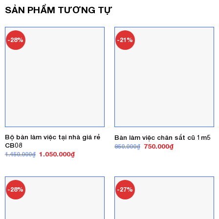
SẢN PHẨM TƯƠNG TỰ
-28%
-21%
Bộ bàn làm việc tại nhà giá rẻ
Bàn làm việc chân sắt cũ 1m5
CB08
Giá
Giá
750.000
₫
950.000
₫
gốc
hiện
Giá
Giá
1.050.000
₫
1.450.000
₫
là:
tại
gốc
hiện
950.000₫.
là:
là:
tại
750.000₫.
1.450.000₫.
là:
1.050.000₫.
-28%
-27%